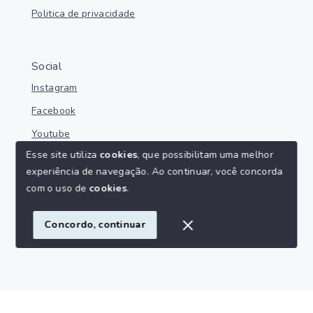
Politica de privacidade
Social
Instagram
Facebook
Youtube
Esse site utiliza
cookies
, que possibilitam uma melhor
experiência de navegação.
Ao continuar, você concorda
com o uso de
cookies
.
© Copyright 2026 - Parnaíba Imoveis - Todos os direitos
reservados
Concordo, continuar
SITE PARA IMOBILIARIA
Início
Histórico
Favoritos