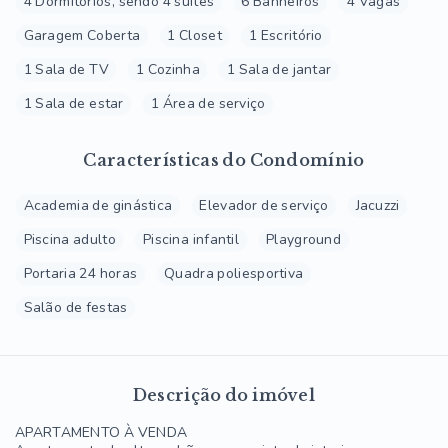
4 Dormitórios, sendo 4 suítes
6 Banheiros
4 Vagas
Garagem Coberta
1 Closet
1 Escritório
1 Sala de TV
1 Cozinha
1 Sala de jantar
1 Sala de estar
1 Área de serviço
Características do Condomínio
Academia de ginástica
Elevador de serviço
Jacuzzi
Piscina adulto
Piscina infantil
Playground
Portaria 24 horas
Quadra poliesportiva
Salão de festas
Descrição do imóvel
APARTAMENTO À VENDA