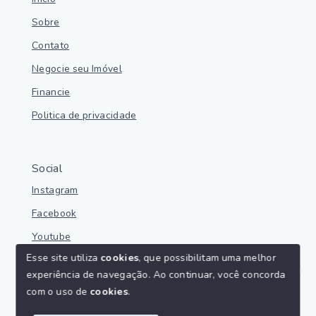
Sobre
Contato
Negocie seu Imóvel
Financie
Politica de privacidade
Social
Instagram
Facebook
Youtube
Esse site utiliza
cookies
, que possibilitam uma melhor
experiência de navegação.
Ao continuar, você concorda
Olá! Estamos disponíveis para te ajudar.
com o uso de
cookies
.
© Copyright 2026 - Parnaíba Imoveis - Todos os direitos
reservados