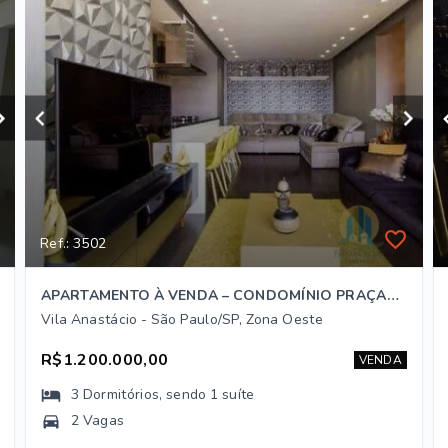
Ref.: 3502
APARTAMENTO À VENDA – CONDOMÍNIO PRAÇAS DA LAPA | VILA ANASTÁCIO
Vila Anastácio - São Paulo/SP, Zona Oeste
R$1.200.000,00
VENDA
3
Dormitórios
, sendo
1
suíte
2 Vagas