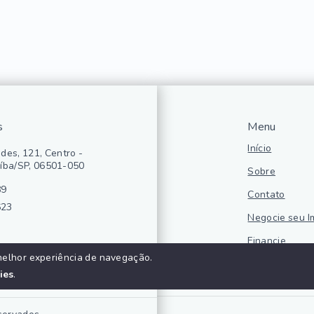
s
Menu
Início
des, 121, Centro -
íba/SP, 06501-050
Sobre
89
Contato
623
Negocie seu I
Financie
melhor experiência de navegação.
Politica de pr
ies
.