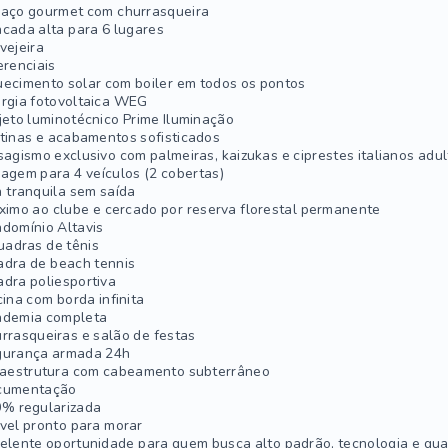
aço gourmet com churrasqueira
cada alta para 6 lugares
vejeira
erenciais
ecimento solar com boiler em todos os pontos
rgia fotovoltaica WEG
jeto luminotécnico Prime Iluminação
tinas e acabamentos sofisticados
sagismo exclusivo com palmeiras, kaizukas e ciprestes italianos adu
agem para 4 veículos (2 cobertas)
 tranquila sem saída
ximo ao clube e cercado por reserva florestal permanente
domínio Altavis
uadras de tênis
dra de beach tennis
dra poliesportiva
cina com borda infinita
demia completa
rrasqueiras e salão de festas
urança armada 24h
raestrutura com cabeamento subterrâneo
cumentação
% regularizada
vel pronto para morar
elente oportunidade para quem busca alto padrão, tecnologia e qual