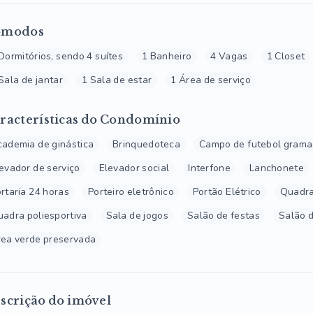
ômodos
Dormitórios, sendo 4 suítes
1 Banheiro
4 Vagas
1 Closet
Sala de jantar
1 Sala de estar
1 Área de serviço
racterísticas do Condomínio
ademia de ginástica
Brinquedoteca
Campo de futebol gram
evador de serviço
Elevador social
Interfone
Lanchonete
rtaria 24 horas
Porteiro eletrônico
Portão Elétrico
Quadra
adra poliesportiva
Sala de jogos
Salão de festas
Salão d
ea verde preservada
scrição do imóvel