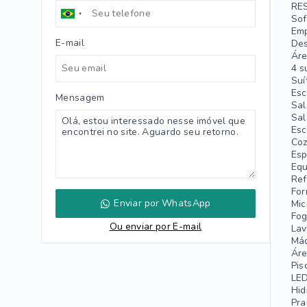
RE
Sof
Emp
E-mail
Des
Áre
4 s
Suí
Esc
Mensagem
Sal
Sal
Esc
Coz
Esp
Equ
Ref
For
Enviar por WhatsApp
Mic
Fog
Ou e
nviar por E-mail
Lav
Máq
Áre
Pis
LE
Hi
Pra