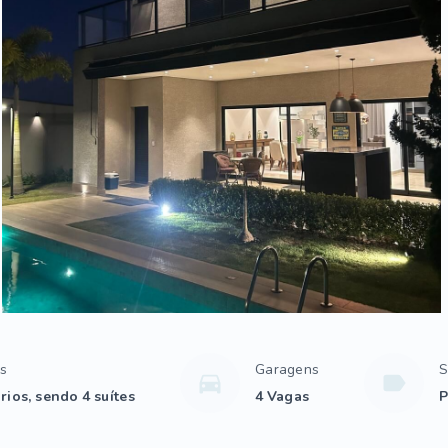
os
Garagens
S
rios, sendo 4 suítes
4 Vagas
P