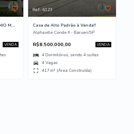
Ref.: 6123
CASA À VENDA – CONDOMÍNIO MORADA DOS LAGOS
Casa de Alto Padrão à Venda!!
Alphaville Conde II - Barueri/SP
R$8.500.000,00
VENDA
VENDA
ítes
4
Dormitórios
, sendo
4
suítes
4 Vagas
417 m² (Área Construída)