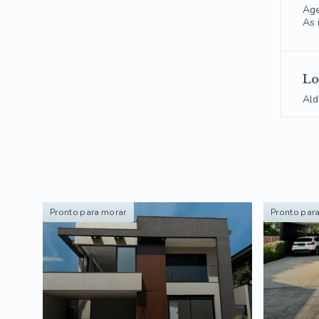
Age
As 
Lo
Ald
Pronto para morar
Pronto par