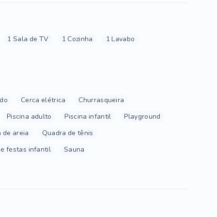
1 Sala de TV
1 Cozinha
1 Lavabo
ado
Cerca elétrica
Churrasqueira
Piscina adulto
Piscina infantil
Playground
 de areia
Quadra de tênis
e festas infantil
Sauna