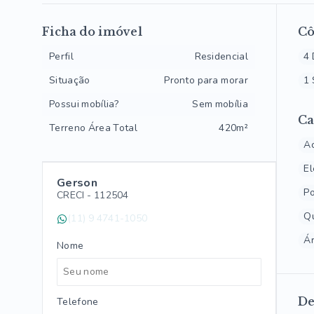
Ficha do imóvel
C
Perfil
Residencial
4 
Situação
Pronto para morar
1 
Possui mobília?
Sem mobília
Ca
Terreno Área Total
420m²
Ac
El
Gerson
Po
CRECI -
112504
Qu
(11) 9 4741-1050
Ár
Nome
De
Telefone