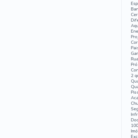
Esp
Ban
Cer
Dif
Aqu
Ene
Pro
Cor
Pai
Gar
Rua
Pró
Con
2 q
Qua
Qua
Pis
Aca
Chu
Seg
Inf
Do
100
Imó
Exc