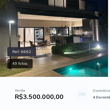
Ref.:
6662
49
fotos
Venda
Dormitóri
R$3.500.000,00
4 Dormitó