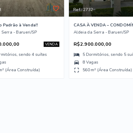
8
Ref.: 2732
o Padrão à Venda!!
 Serra - Barueri/SP
Aldeia da Serra - Barueri/SP
0.000,00
R$2.900.000,00
VENDA
rmitórios
, sendo
4
suítes
5
Dormitórios
, sendo
5
su
gas
8 Vagas
m² (Área Construída)
560 m² (Área Construída)