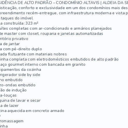
SIDÊNCIA DE ALTO PADRÃO – CONDOMÍNIO ALTAVIS | ALDEIA DA 
isticação, conforto e exclusividade em um dos condomínios mais des
reendimento recém-entregue, com infraestrutura moderna e vista pr
taques do imóvel
a construída: 323 m²
uítes completas com ar-condicionado e armários planejados
te master com closet, rouparia e janelas automatizadas
ritório privativo
a de jantar
a com pé-direito duplo
ada flutuante com materiais nobres
inha completa com eletrodomésticos embutidos de alto padrão
aço gourmet interno com bancada em granito
ipamentos da cozinha
rigerador side by side
no embutido
ro-ondas embutido
ão de indução
a-louças
uina de lavar e secar
a de lazer
cina aquecida em concreto armado
D
dromassagem
inha