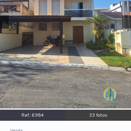
Ref.:
6984
33
fotos
Venda