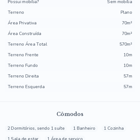
Possui mobília?
Sem mobília
Terreno
Plano
Área Privativa
70m²
Área Construída
70m²
Terreno Área Total
570m²
Terreno Frente
10m
Terreno Fundo
10m
Terreno Direita
57m
Terreno Esquerda
57m
Cômodos
2 Dormitórios, sendo 1 suíte
1 Banheiro
1 Cozinha
1 Sala de estar
1 Área de serviço