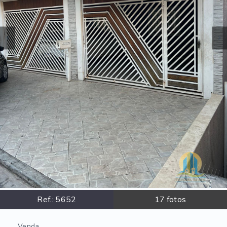
Ref.:
5652
17
fotos
Venda