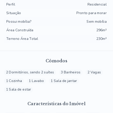
Perfil
Residencial
Situação
Pronto para morar
Possui mobília?
Sem mobília
Área Construída
296m²
Terreno Área Total
230m²
Cômodos
2 Dormitórios, sendo 2 suítes
3 Banheiros
2 Vagas
1 Cozinha
1 Lavabo
1 Sala de jantar
1 Sala de estar
Características do Imóvel