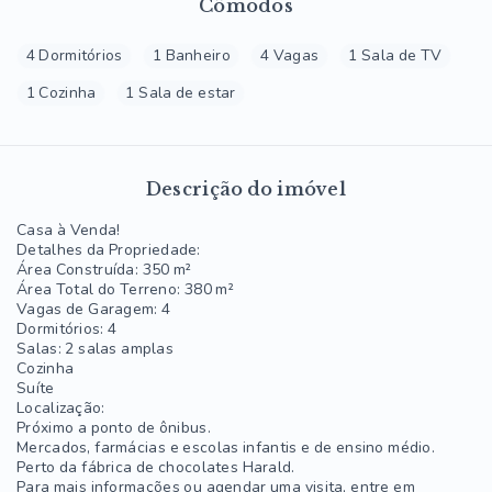
Cômodos
4 Dormitórios
1 Banheiro
4 Vagas
1 Sala de TV
1 Cozinha
1 Sala de estar
Descrição do imóvel
Casa à Venda!
Detalhes da Propriedade:
Área Construída: 350 m²
Área Total do Terreno: 380 m²
Vagas de Garagem: 4
Dormitórios: 4
Salas: 2 salas amplas
Cozinha
Suíte
Localização:
Próximo a ponto de ônibus.
Mercados, farmácias e escolas infantis e de ensino médio.
Perto da fábrica de chocolates Harald.
Para mais informações ou agendar uma visita, entre em