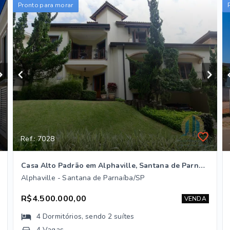
Pronto para morar
Ref.: 7028
Casa Alto Padrão em Alphaville, Santana de Parnaíba/SP
Alphaville - Santana de Parnaíba/SP
R$4.500.000,00
VENDA
4
Dormitórios
, sendo
2
suítes
4 Vagas