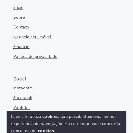
Início
Sobre
Contato
Negocie seu Imóvel
Financie
Politica de privacidade
Social
Instagram
Facebook
Youtube
Esse site utiliza
cookies
, que possibilitam uma melhor
experiência de navegação.
Ao continuar, você concorda
com o uso de
cookies
.
© Copyright 2026 - Parnaíba Imoveis - Todos os direitos