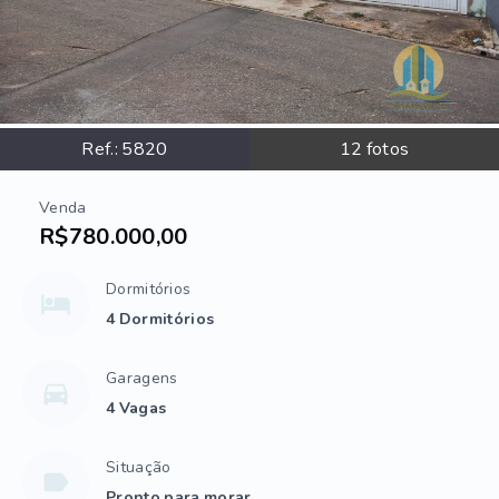
Ref.:
5820
12
fotos
Venda
R$780.000,00
Dormitórios
4 Dormitórios
Garagens
4 Vagas
Situação
Pronto para morar