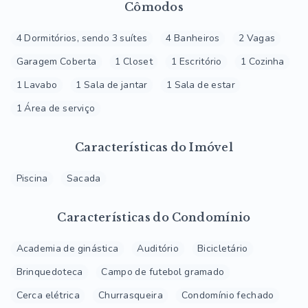
Cômodos
4 Dormitórios, sendo 3 suítes
4 Banheiros
2 Vagas
Garagem Coberta
1 Closet
1 Escritório
1 Cozinha
1 Lavabo
1 Sala de jantar
1 Sala de estar
1 Área de serviço
Características do Imóvel
Piscina
Sacada
Características do Condomínio
Academia de ginástica
Auditório
Bicicletário
Brinquedoteca
Campo de futebol gramado
Cerca elétrica
Churrasqueira
Condomínio fechado