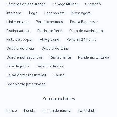
Câmeras de segurança
Espaço Mulher
Gramado
Interfone
Lago
Lanchonete
Massagem
Mini mercado
Permite animais
Pesca Esportiva
Piscina adulto
Piscina infantil
Pista de caminhada
Pista de cooper
Playground
Portaria 24 horas
Quadra de areia
Quadra de tênis
Quadra poliesportiva
Restaurante
Ronda motorizada
Sala de jogos
Salão de festas
Salão de festas infantil
Sauna
Área verde preservada
Proximidades
Banco
Escola
Escola de idioma
Faculdade