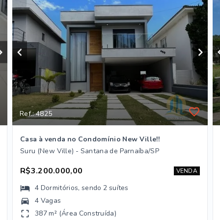
Ref.: 4825
Casa à venda no Condomínio New Ville!!
Suru (New Ville) - Santana de Parnaíba/SP
R$3.200.000,00
VENDA
4
Dormitórios
, sendo
2
suítes
4 Vagas
387 m² (Área Construída)