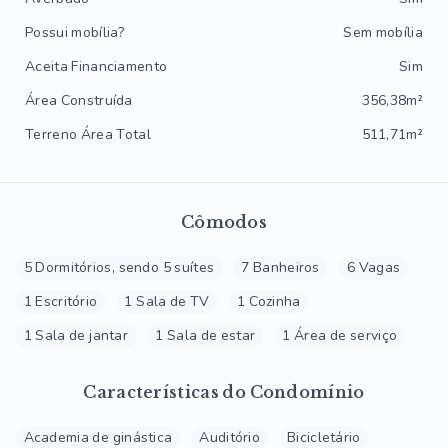
Possui mobília?
Sem mobília
Aceita Financiamento
Sim
Área Construída
356,38m²
Terreno Área Total
511,71m²
Cômodos
5 Dormitórios, sendo 5 suítes
7 Banheiros
6 Vagas
1 Escritório
1 Sala de TV
1 Cozinha
1 Sala de jantar
1 Sala de estar
1 Área de serviço
Características do Condomínio
Academia de ginástica
Auditório
Bicicletário