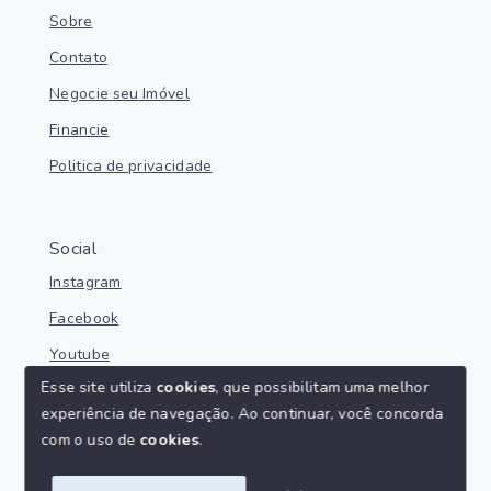
Sobre
Contato
Negocie seu Imóvel
Financie
Politica de privacidade
Social
Instagram
Facebook
Youtube
Esse site utiliza
cookies
, que possibilitam uma melhor
experiência de navegação.
Ao continuar, você concorda
com o uso de
cookies
.
© Copyright 2026 - Parnaíba Imoveis - Todos os direitos
reservados