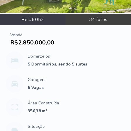
Ref.:
6052
34
fotos
Venda
R$2.850.000,00
Dormitórios
5 Dormitórios, sendo 5 suítes
Garagens
6 Vagas
Área Construída
356,38 m²
Situação