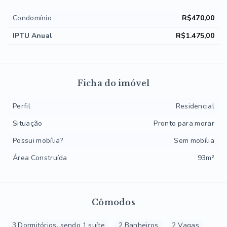
Condomínio
R$470,00
IPTU Anual
R$1.475,00
Ficha do imóvel
Perfil
Residencial
Situação
Pronto para morar
Possui mobília?
Sem mobília
Área Construída
93m²
Cômodos
3 Dormitórios, sendo 1 suíte
2 Banheiros
2 Vagas