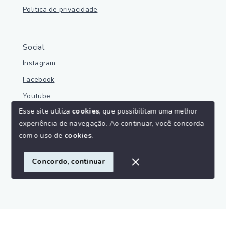
Politica de privacidade
Social
Instagram
Facebook
Youtube
Esse site utiliza
cookies
, que possibilitam uma melhor
experiência de navegação.
Ao continuar, você concorda
com o uso de
cookies
.
© Copyright 2026 - Parnaíba Imoveis - Todos os direitos
reservados
Concordo, continuar
SITE PARA IMOBILIARIA
Início
Histórico
Favoritos