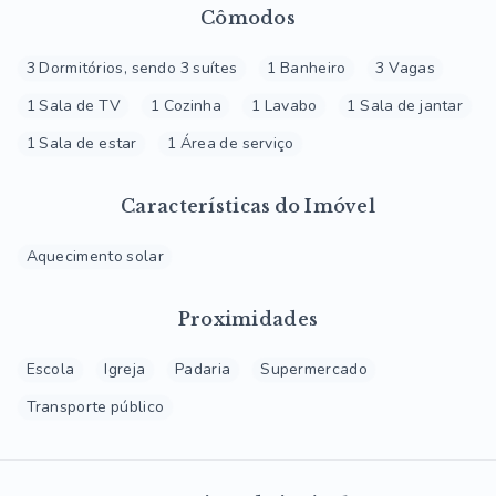
Cômodos
3 Dormitórios, sendo 3 suítes
1 Banheiro
3 Vagas
1 Sala de TV
1 Cozinha
1 Lavabo
1 Sala de jantar
1 Sala de estar
1 Área de serviço
Características do Imóvel
Aquecimento solar
Proximidades
Escola
Igreja
Padaria
Supermercado
Transporte público