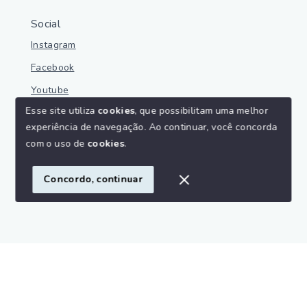
Social
Instagram
Facebook
Youtube
Esse site utiliza
cookies
, que possibilitam uma melhor
experiência de navegação.
Ao continuar, você concorda
com o uso de
cookies
.
© Copyright 2026 - Parnaíba Imoveis - Todos os direitos
reservados
Concordo, continuar
SITE PARA IMOBILIARIA
Início
Histórico
Favoritos