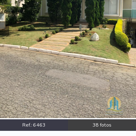
Ref.:
6463
38
fotos