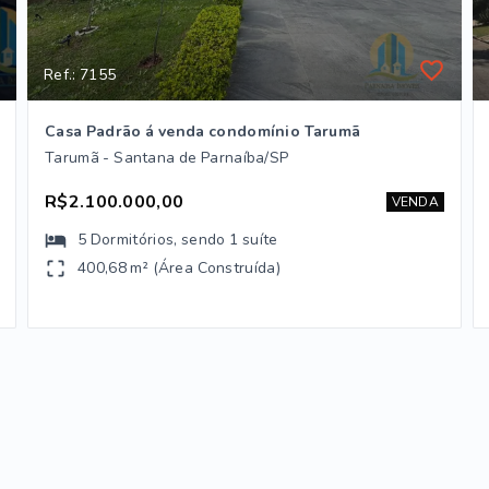
Ref.: 7155
Casa Padrão á venda condomínio Tarumã
Tarumã - Santana de Parnaíba/SP
R$2.100.000,00
VENDA
5
Dormitórios
, sendo
1
suíte
400,68 m² (Área Construída)