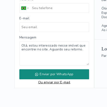
Óti
Esp
Doc
E-mail
Age
As 
Mensagem
Lo
Par
Enviar por WhatsApp
Ou e
nviar por E-mail