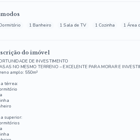
ômodos
Dormitório
1 Banheiro
1 Sala de TV
1 Cozinha
1 Área 
scrição do imóvel
ORTUNIDADE DE INVESTIMENTO
CASAS NO MESMO TERRENO – EXCELENTE PARA MORAR E INVESTI
reno amplo: 550m²
a térrea:
ormitório
a
inha
heiro
a superior:
ormitórios
a
inha
heiro