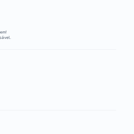
bem!
sável.