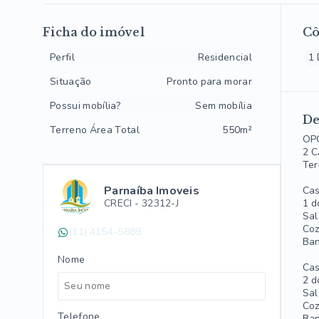
Ficha do imóvel
C
Perfil
Residencial
1 
Situação
Pronto para morar
Possui mobília?
Sem mobília
De
Terreno Área Total
550m²
OP
2 
Ter
Parnaíba Imoveis
Cas
CRECI -
32312-J
1 d
Sal
Coz
(11) 4154-5889
Ban
Nome
Cas
2 d
Sal
Coz
Telefone
Ban