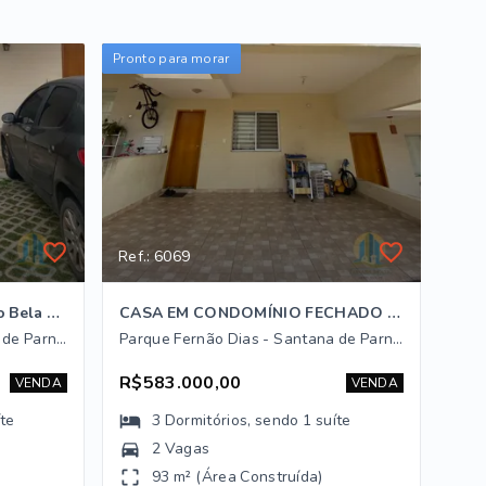
Pronto para morar
Ref.: 6069
Casa a venda no Condomínio Bela Vista
CASA EM CONDOMÍNIO FECHADO – SANTANA DE PARNAÍBA/SP
Parque Fernão Dias - Santana de Parnaíba/SP
Parque Fernão Dias - Santana de Parnaíba/SP
R$583.000,00
VENDA
VENDA
íte
3
Dormitórios
, sendo
1
suíte
2 Vagas
93 m² (Área Construída)