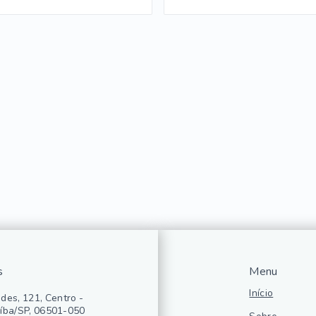
s
Menu
Início
des, 121, Centro -
íba/SP, 06501-050