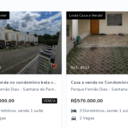
nte!
Linda Casa a Venda!
0
Ref.: 4623
Casa a venda no condomínio bela vista
Parque Fernão Dias - Santana de Parnaíba/SP
000,00
R$570.000,00
VENDA
rmitórios
, sendo
1
suíte
3
Dormitórios
, sendo
1
su
gas
2 Vagas