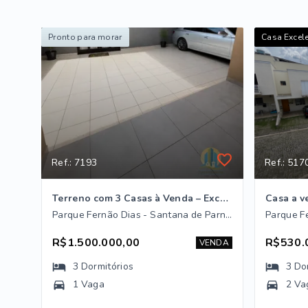
Pronto para morar
Casa Excele
Ref.: 7193
Ref.: 517
Terreno com 3 Casas à Venda – Excelente Oportunidade de Investimento
Parque Fernão Dias - Santana de Parnaíba/SP
R$1.500.000,00
R$530.
VENDA
3
Dormitórios
3
Do
1 Vaga
2 Va