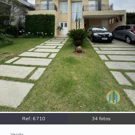
Ref.:
6710
34
fotos
Venda