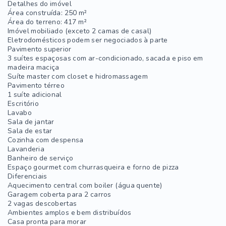
Detalhes do imóvel
Área construída: 250 m²
Área do terreno: 417 m²
Imóvel mobiliado (exceto 2 camas de casal)
Eletrodomésticos podem ser negociados à parte
Pavimento superior
3 suítes espaçosas com ar-condicionado, sacada e piso em
madeira maciça
Suíte master com closet e hidromassagem
Pavimento térreo
1 suíte adicional
Escritório
Lavabo
Sala de jantar
Sala de estar
Cozinha com despensa
Lavanderia
Banheiro de serviço
Espaço gourmet com churrasqueira e forno de pizza
Diferenciais
Aquecimento central com boiler (água quente)
Garagem coberta para 2 carros
2 vagas descobertas
Ambientes amplos e bem distribuídos
Casa pronta para morar