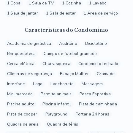
1 Copa
1 Sala de TV
1 Cozinha
1 Lavabo
1 Sala de jantar
1 Sala de estar
1 Área de serviço
Características do Condomínio
Academia de ginástica
Auditório
Bicicletário
Brinquedoteca
Campo de futebol gramado
Cerca elétrica
Churrasqueira
Condomínio fechado
Câmeras de segurança
Espaço Mulher
Gramado
Interfone
Lago
Lanchonete
Massagem
Mini mercado
Permite animais
Pesca Esportiva
Piscina adulto
Piscina infantil
Pista de caminhada
Pista de cooper
Playground
Portaria 24 horas
Quadra de areia
Quadra de tênis