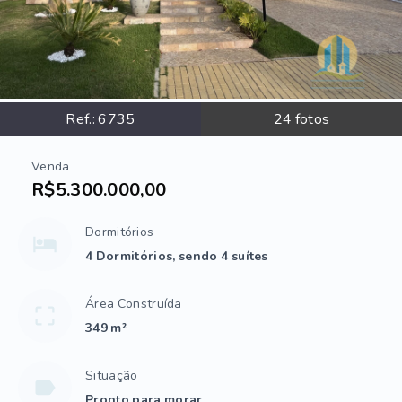
Ref.:
6735
24
fotos
Venda
R$5.300.000,00
Dormitórios
4 Dormitórios, sendo 4 suítes
Área Construída
349 m²
Situação
Pronto para morar