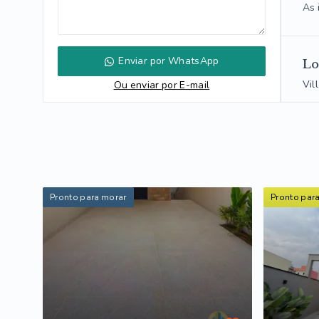
As 
Enviar por WhatsApp
Lo
Vil
Ou e
nviar por E-mail
Pronto para morar
Pronto par