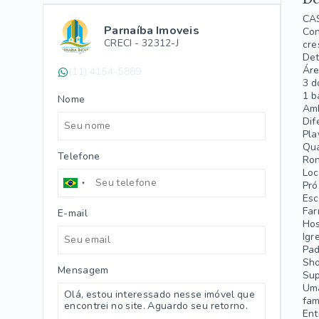
CA
Parnaíba Imoveis
Con
CRECI -
32312-J
cre
Det
Áre
(11) 4154-5889
3 d
1 b
Nome
Amb
Dif
Pla
Qua
Telefone
Ron
Loc
Pró
Esc
Far
E-mail
Hos
Igr
Pad
Sh
Mensagem
Su
Uma
fam
Ent