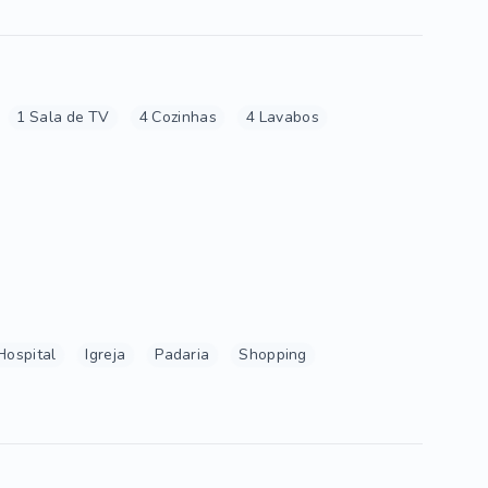
1 Sala de TV
4 Cozinhas
4 Lavabos
Hospital
Igreja
Padaria
Shopping