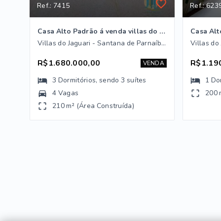
Ref.: 7415
Ref.: 623
Casa Alto Padrão á venda villas do jaguari
Casa Alt
Villas do Jaguari - Santana de Parnaíba/SP
R$1.680.000,00
R$1.19
VENDA
3
Dormitórios
, sendo
3
suítes
1
Do
4 Vagas
200 
210 m² (Área Construída)