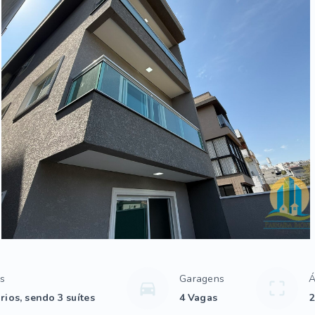
os
Garagens
Á
rios, sendo 3 suítes
4 Vagas
2