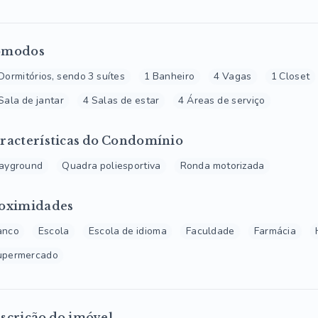
ômodos
Dormitórios, sendo 3 suítes
1 Banheiro
4 Vagas
1 Closet
Sala de jantar
4 Salas de estar
4 Áreas de serviço
racterísticas do Condomínio
layground
Quadra poliesportiva
Ronda motorizada
oximidades
anco
Escola
Escola de idioma
Faculdade
Farmácia
upermercado
scrição do imóvel