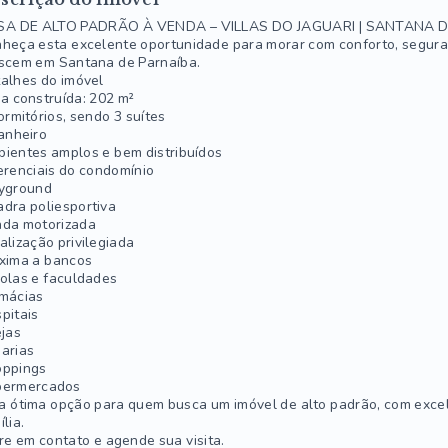
SA DE ALTO PADRÃO À VENDA – VILLAS DO JAGUARI | SANTANA 
heça esta excelente oportunidade para morar com conforto, segura
scem em Santana de Parnaíba.
alhes do imóvel
a construída: 202 m²
ormitórios, sendo 3 suítes
anheiro
ientes amplos e bem distribuídos
erenciais do condomínio
yground
dra poliesportiva
da motorizada
alização privilegiada
xima a bancos
olas e faculdades
mácias
pitais
ejas
arias
oppings
permercados
 ótima opção para quem busca um imóvel de alto padrão, com excele
ília.
re em contato e agende sua visita.