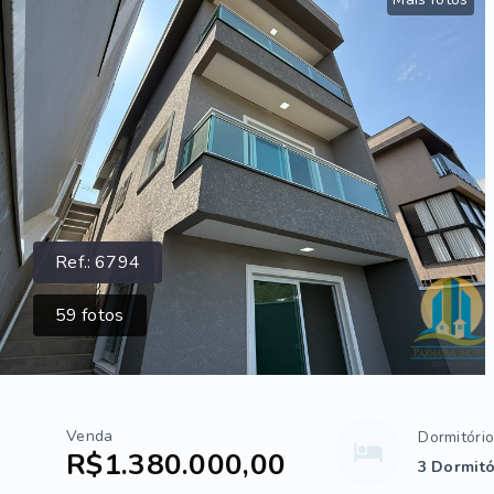
Ref.:
6794
59
fotos
Venda
Dormitóri
R$1.380.000,00
3 Dormitó