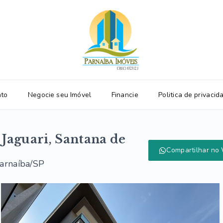
ato
Negocie seu Imóvel
Financie
Politica de privacid
 Jaguari, Santana de
Compartilhar no
Parnaíba/SP