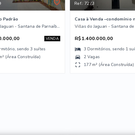
9
Ref.: 7273
o Padrão
Villas do Jaguari - Santana de Parnaíba/SP
0.000,00
R$1.400.000,00
VENDA
rmitório
, sendo
3
suítes
3
Dormitórios
, sendo
1
su
m² (Área Construída)
2 Vagas
177 m² (Área Construída)