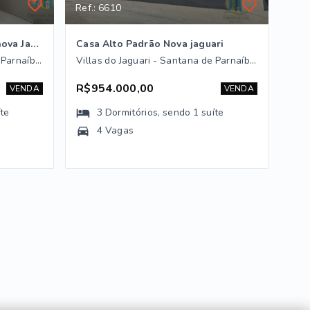
Ref.: 6610
Casa à Venda –condomínio nova Jaguari Santana de Parnaíba/SP
Casa Alto Padrão Nova jaguari
Villas do Jaguari - Santana de Parnaíba/SP
Villas do Jaguari - Santana de Parnaíba/SP
R$954.000,00
VENDA
VENDA
íte
3
Dormitórios
, sendo
1
suíte
4 Vagas