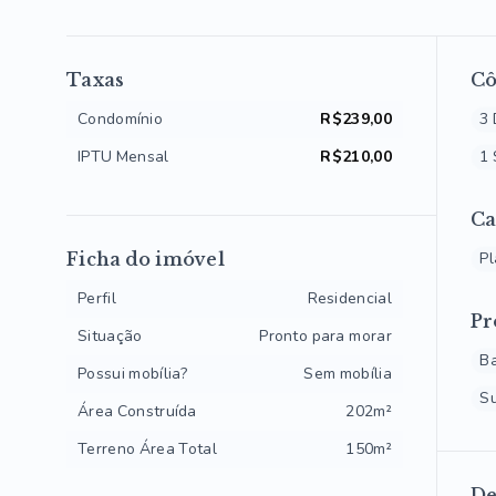
Taxas
C
Condomínio
R$239,00
3 
IPTU Mensal
R$210,00
1 
Ca
Ficha do imóvel
P
Perfil
Residencial
Pr
Situação
Pronto para morar
B
Possui mobília?
Sem mobília
S
Área Construída
202m²
Terreno Área Total
150m²
De