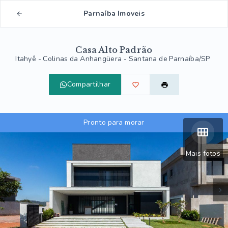
Parnaíba Imoveis
Casa Alto Padrão
Itahyê -
Colinas da Anhangüera - Santana de Parnaíba/SP
Compartilhar
Pronto para morar
Mais fotos