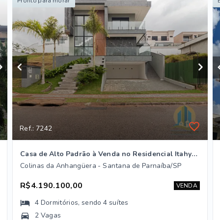
Pronto para morar
Ref.: 7242
Casa de Alto Padrão à Venda no Residencial Itahyê – Santana de Parnaíba/SP
Colinas da Anhangüera - Santana de Parnaíba/SP
R$4.190.100,00
VENDA
4
Dormitórios
, sendo
4
suítes
2 Vagas