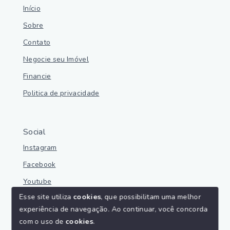
Início
Sobre
Contato
Negocie seu Imóvel
Financie
Politica de privacidade
Social
Instagram
Facebook
Youtube
Esse site utiliza
cookies
, que possibilitam uma melhor
experiência de navegação.
Ao continuar, você concorda
com o uso de
cookies
.
© Copyright 2026 - Parnaíba Imoveis - Todos os direitos