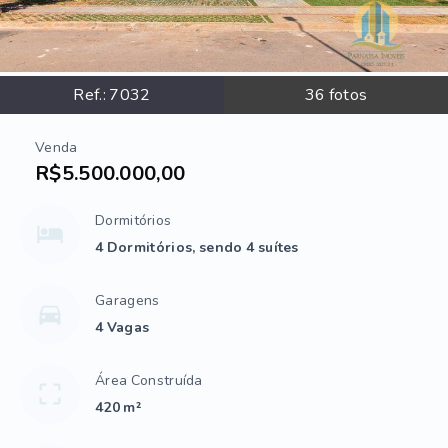
Ref.:
7032
36
fotos
Venda
R$5.500.000,00
Dormitórios
4 Dormitórios, sendo 4 suítes
Garagens
4 Vagas
Área Construída
420 m²