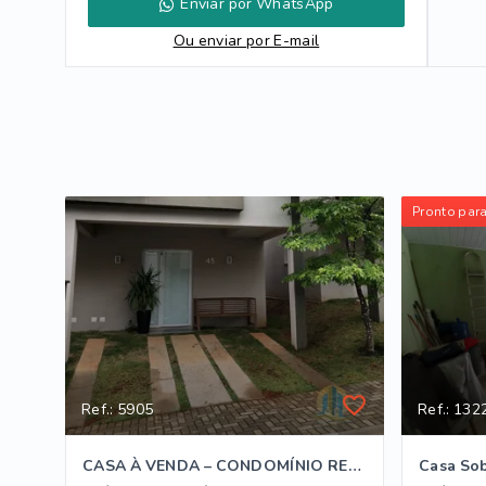
Enviar por WhatsApp
Ou e
nviar por E-mail
Pronto par
Ref.: 5905
Ref.: 132
CASA À VENDA – CONDOMÍNIO RESERVA DA MATA
Casa So