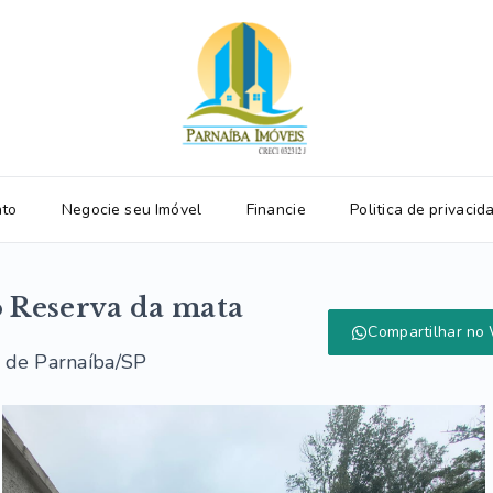
ato
Negocie seu Imóvel
Financie
Politica de privacid
 Reserva da mata
Compartilhar no
a de Parnaíba/SP