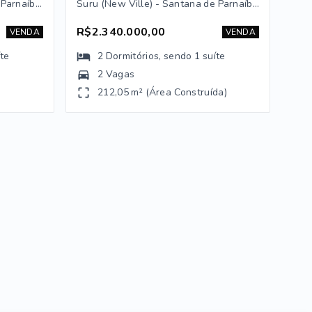
Quintas do Ingaí - Santana de Parnaíba/SP
Suru (New Ville) - Santana de Parnaíba/SP
R$2.340.000,00
VENDA
VENDA
íte
2
Dormitórios
, sendo
1
suíte
2 Vagas
212,05 m² (Área Construída)