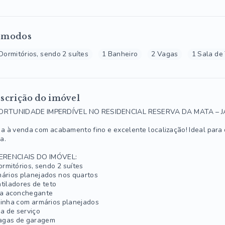
ômodos
Dormitórios, sendo 2 suítes
1 Banheiro
2 Vagas
1 Sala de
scrição do imóvel
ORTUNIDADE IMPERDÍVEL NO RESIDENCIAL RESERVA DA MATA – J
a à venda com acabamento fino e excelente localização! Ideal para 
ia.
ERENCIAIS DO IMÓVEL:
ormitórios, sendo 2 suítes
ários planejados nos quartos
tiladores de teto
a aconchegante
inha com armários planejados
a de serviço
agas de garagem