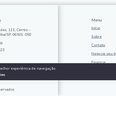
s
Menu
Início
des, 121, Centro -
íba/SP, 06501-050
Sobre
89
Contato
623
Negocie seu I
Financie
melhor experiência de navegação.
Politica de pr
ies
.
eservados