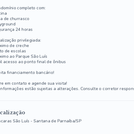
domínio completo com:
cina
a de churrasco
yground
urança 24 horas
alização privilegiada:
ximo de creche
to de escolas
ximo ao Parque São Luís
il acesso ao ponto final de ônibus
ita financiamento bancário!
re em contato e agende sua visita!
informações estão sujeitas a alterações. Consulte o corretor respon
calização
caras São Luís - Santana de Parnaíba/SP