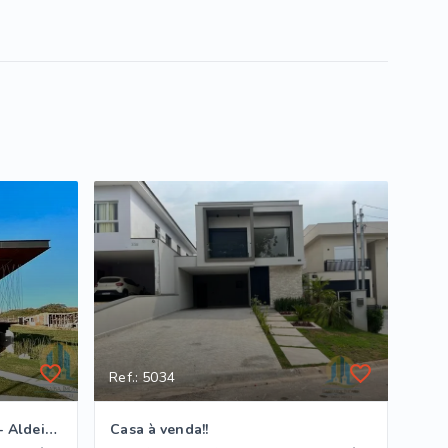
Ref.: 5034
Casa alto padrão no Altavis - Aldeia da Serra
Casa à venda!!