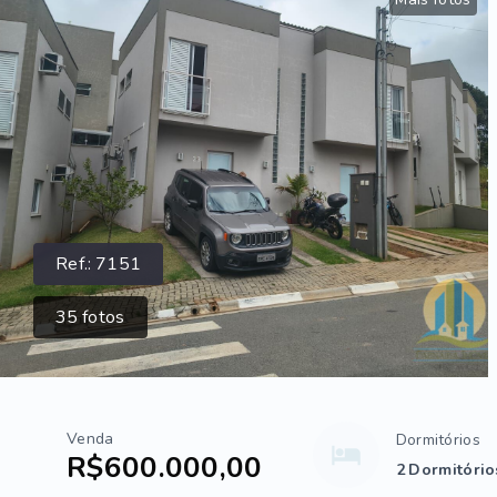
Ref.:
7151
35
fotos
Venda
Dormitórios
R$600.000,00
2 Dormitórios