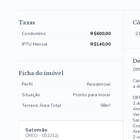
Taxas
C
Condomínio
R$600,00
2 
IPTU Mensal
R$140,00
De
OP
Ficha do imóvel
Cas
Perfil
Residencial
a d
Situação
Pronto para morar
DIF
2 d
Terreno Área Total
58m²
Arm
Ven
Sal
Coz
Salomão
Áre
CRECI -
032312j
2 v