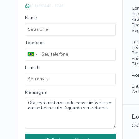
(11) 97441-1241
Con
Pis
Nome
Áre
Pla
Seg
Loc
Telefone
Pró
Per
Pró
Fác
E-mail
Ace
Ent
As 
Mensagem
Lo
Chá