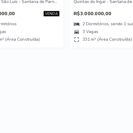
Chácaras São Luís - Santana de Parnaíba/SP
000,00
R$3.000.000,00
VENDA
rmitórios
2
Dormitórios
, sendo
1
su
gas
3 Vagas
m² (Área Construída)
331 m² (Área Construída)