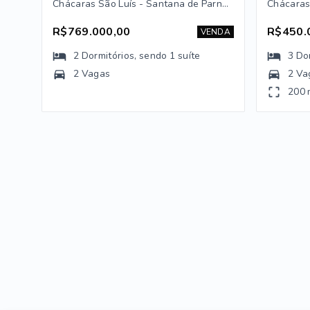
Chácaras São Luís - Santana de Parnaíba/SP
R$769.000,00
R$450.
VENDA
2
Dormitórios
, sendo
1
suíte
3
Do
2 Vagas
2 Va
200 