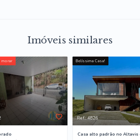
Imóveis similares
a morar
Belíssima Casa!
2
Ref.: 4826
brado