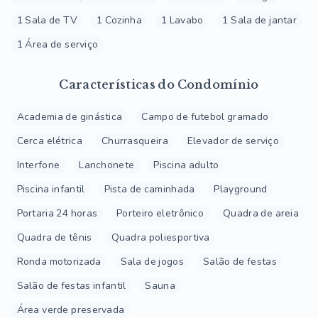
1 Sala de TV
1 Cozinha
1 Lavabo
1 Sala de jantar
1 Área de serviço
Características do Condomínio
Academia de ginástica
Campo de futebol gramado
Cerca elétrica
Churrasqueira
Elevador de serviço
Interfone
Lanchonete
Piscina adulto
Piscina infantil
Pista de caminhada
Playground
Portaria 24 horas
Porteiro eletrônico
Quadra de areia
Quadra de tênis
Quadra poliesportiva
Ronda motorizada
Sala de jogos
Salão de festas
Salão de festas infantil
Sauna
Área verde preservada