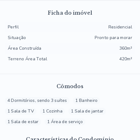
Ficha do imóvel
Perfil
Residencial
Situação
Pronto para morar
Área Construída
360m²
Terreno Área Total
420m²
Cômodos
4 Dormitórios, sendo 3 suítes
1 Banheiro
1 Sala de TV
1 Cozinha
1 Sala de jantar
1 Sala de estar
1 Área de serviço
Características do Condomínio