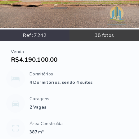
Ref.:
7242
38
fotos
Venda
R$4.190.100,00
Dormitórios
4 Dormitórios, sendo 4 suítes
Garagens
2 Vagas
Área Construída
387 m²