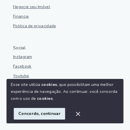
Negocie seu Imóvel
Financie
Politica de privacidade
Social
Instagram
Facebook
Youtube
Esse site utiliza
cookies
, que possibilitam uma melhor
experiência de navegação.
Ao continuar, você concorda
com o uso de
cookies
.
© Copyright 2026 - Parnaíba Imoveis - Todos os direitos
reservados
Concordo, continuar
SITE PARA IMOBILIARIA