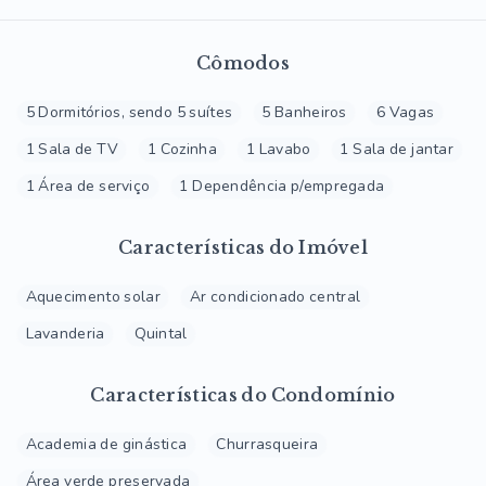
Cômodos
5 Dormitórios, sendo 5 suítes
5 Banheiros
6 Vagas
1 Sala de TV
1 Cozinha
1 Lavabo
1 Sala de jantar
1 Área de serviço
1 Dependência p/empregada
Características do Imóvel
Aquecimento solar
Ar condicionado central
Lavanderia
Quintal
Características do Condomínio
Academia de ginástica
Churrasqueira
Área verde preservada