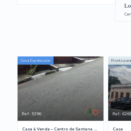
Lo
Cen
Casa Espetacular
Pronto par
Ref.: 5396
Ref.: 626
Casa à Venda – Centro de Santana de Parnaíba/SP
Casa