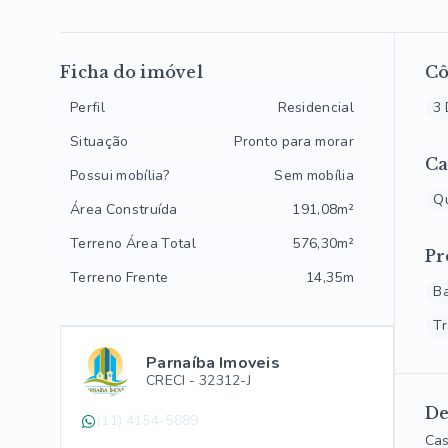
Ficha do imóvel
C
Perfil
Residencial
3 
Situação
Pronto para morar
Ca
Possui mobília?
Sem mobília
Qu
Área Construída
191,08m²
Terreno Área Total
576,30m²
Pr
Terreno Frente
14,35m
B
Tr
Parnaíba Imoveis
CRECI -
32312-J
De
(11) 4154-5889
Cas