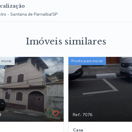
calização
tro - Santana de Parnaíba/SP
Imóveis similares
a morar
Pronto para morar
8
Ref.: 7076
Casa