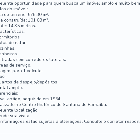
elente oportunidade para quem busca um imóvel amplo e muito bem 
os do imóvel:
a do terreno: 576,30 m².
a construída: 191,08 m².
nte: 14,35 metros.
acterísticas:
ormitórios.
alas de estar.
ozinhas.
anheiros.
ntradas com corredores laterais.
reas de serviço.
agem para 1 veículo.
ão.
uartos de despejo/depósitos.
ntal amplo.
erenciais:
vel antigo, adquirido em 1954.
alizado no Centro Histórico de Santana de Parnaíba.
elente localização.
nde sua visita.
informações estão sujeitas a alterações. Consulte o corretor respon