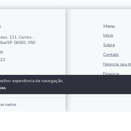
s
Menu
Início
des, 121, Centro -
íba/SP, 06501-050
Sobre
89
Contato
623
Negocie seu I
Financie
melhor experiência de navegação.
Politica de pr
ies
.
eservados