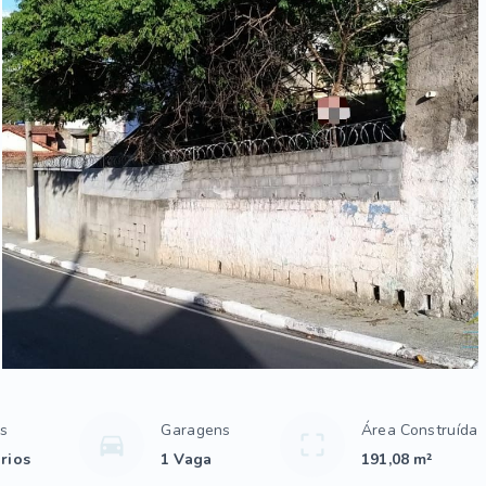
os
Garagens
Área Construída
rios
1 Vaga
191,08 m²