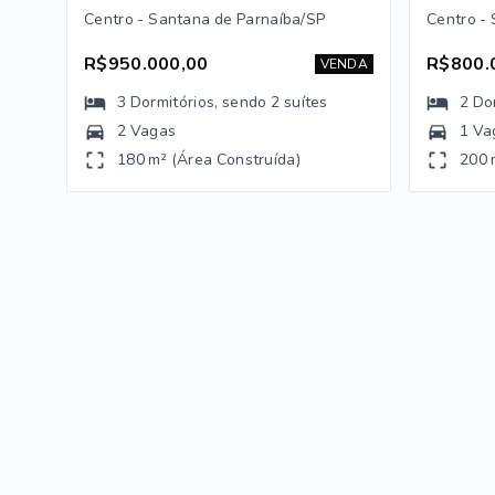
Centro - Santana de Parnaíba/SP
Centro -
R$950.000,00
R$800.
VENDA
3
Dormitórios
, sendo
2
suítes
2
Do
2 Vagas
1 Va
180 m² (Área Construída)
200 