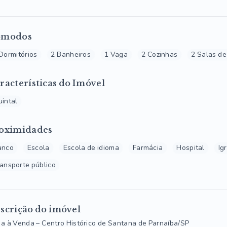
ômodos
Dormitórios
2 Banheiros
1 Vaga
2 Cozinhas
2 Salas de
racterísticas do Imóvel
intal
oximidades
anco
Escola
Escola de idioma
Farmácia
Hospital
Ig
ansporte público
scrição do imóvel
a à Venda – Centro Histórico de Santana de Parnaíba/SP