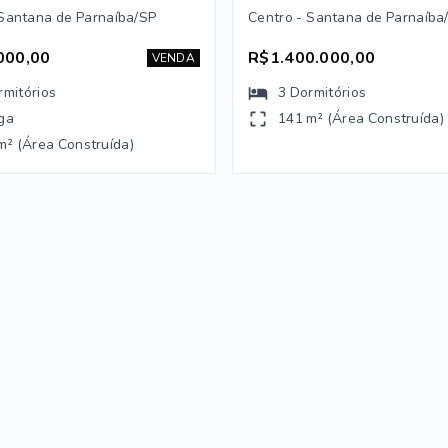
 Santana de Parnaíba/SP
Centro - Santana de Parnaíba
000,00
R$1.400.000,00
VENDA
rmitórios
3
Dormitórios
ga
141 m² (Área Construída)
m² (Área Construída)