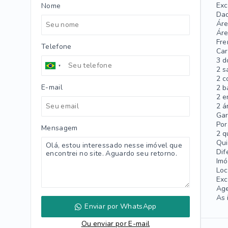
Exc
Nome
Dad
Áre
Áre
Fre
Telefone
Car
3 d
2 s
2 c
E-mail
2 b
2 e
2 á
Gar
Por
Mensagem
2 q
Qui
Dif
Imó
Loc
Exc
Age
As 
Enviar por WhatsApp
Ou e
nviar por E-mail