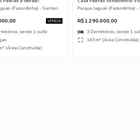
o Padrão à venda!!
Parque Jaguari (Fazendinha) - Santana de Parnaíba/SP
000,00
R$1.290.000,00
VENDA
rmitórios
, sendo
1
suíte
3
Dormitórios
, sendo
1
su
gas
143 m² (Área Construída)
m² (Área Construída)