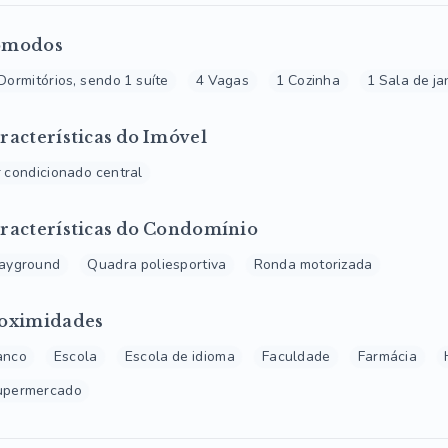
ômodos
Dormitórios, sendo 1 suíte
4 Vagas
1 Cozinha
1 Sala de ja
racterísticas do Imóvel
 condicionado central
racterísticas do Condomínio
layground
Quadra poliesportiva
Ronda motorizada
oximidades
anco
Escola
Escola de idioma
Faculdade
Farmácia
upermercado