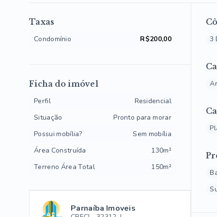
Taxas
C
Condomínio
R$200,00
3 
Ca
Ficha do imóvel
Ar
Perfil
Residencial
Ca
Situação
Pronto para morar
P
Possui mobília?
Sem mobília
Área Construída
130m²
Pr
Terreno Área Total
150m²
B
S
Parnaíba Imoveis
CRECI -
32312-J