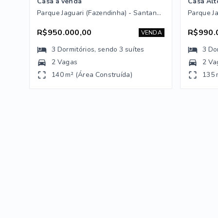
Casa a venda
Casa Alt
Parque Jaguari (Fazendinha) - Santana de Parnaíba/SP
R$950.000,00
R$990.
VENDA
3
Dormitórios
, sendo
3
suítes
3
Do
2 Vagas
2 Va
140 m² (Área Construída)
135 