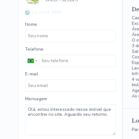
De
(11) 4154-5889
Cas
Exc
Nome
Áre
Áre
O i
3 d
Telefone
Sal
Coz
Esp
Lav
Inf
E-mail
4 v
Imó
Age
As 
Mensagem
Lo
Par