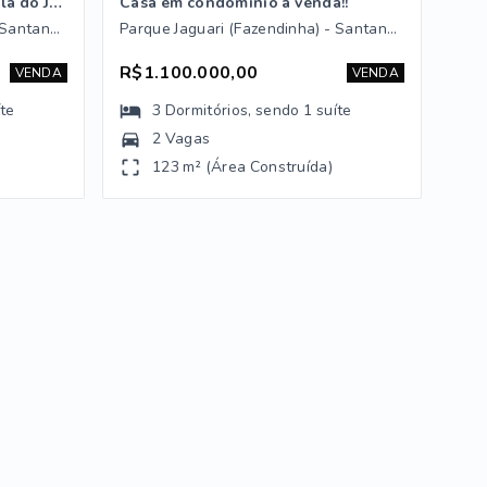
Casa Padrão condomínio Villa do Jaguari
Casa em condomínio à venda!!
Parque Jaguari (Fazendinha) - Santana de Parnaíba/SP
Parque Jaguari (Fazendinha) - Santana de Parnaíba/SP
R$1.100.000,00
VENDA
VENDA
íte
3
Dormitórios
, sendo
1
suíte
2 Vagas
123 m² (Área Construída)