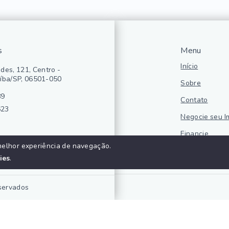
s
Menu
Início
des, 121, Centro -
íba/SP, 06501-050
Sobre
89
Contato
623
Negocie seu I
Financie
melhor experiência de navegação.
Politica de pr
ies
.
eservados