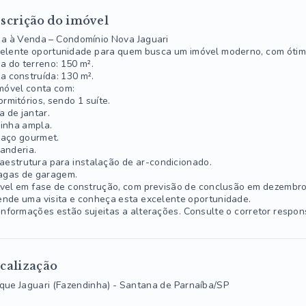
scrição do imóvel
a à Venda – Condomínio Nova Jaguari
elente oportunidade para quem busca um imóvel moderno, com ótim
a do terreno: 150 m².
a construída: 130 m².
móvel conta com:
ormitórios, sendo 1 suíte.
a de jantar.
inha ampla.
aço gourmet.
anderia.
raestrutura para instalação de ar-condicionado.
agas de garagem.
vel em fase de construção, com previsão de conclusão em dezembro
nde uma visita e conheça esta excelente oportunidade.
informações estão sujeitas a alterações. Consulte o corretor respon
calização
que Jaguari (Fazendinha) - Santana de Parnaíba/SP