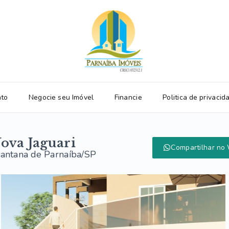
ato
Negocie seu Imóvel
Financie
Politica de privacid
ova Jaguari
Compartilhar no
Santana de Parnaíba/SP