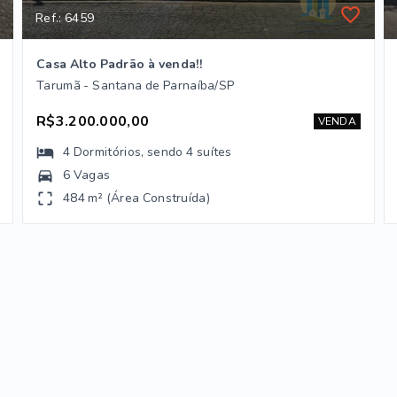
Ref.: 6459
Casa Alto Padrão à venda!!
Tarumã - Santana de Parnaíba/SP
R$3.200.000,00
VENDA
4
Dormitórios
, sendo
4
suítes
6 Vagas
484 m² (Área Construída)