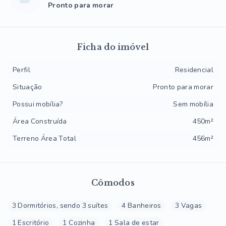
Pronto para morar
Ficha do imóvel
Perfil
Residencial
Situação
Pronto para morar
Possui mobília?
Sem mobília
Área Construída
450m²
Terreno Área Total
456m²
Cômodos
3 Dormitórios, sendo 3 suítes
4 Banheiros
3 Vagas
1 Escritório
1 Cozinha
1 Sala de estar