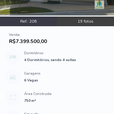
Ref.:
208
19
fotos
Venda
R$7.399.500,00
Dormitórios
4 Dormitórios, sendo 4 suítes
Garagens
6 Vagas
Área Construida
750 m²