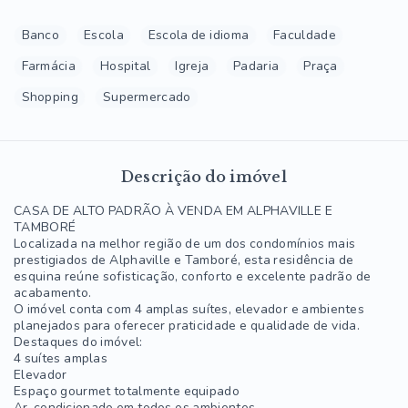
Banco
Escola
Escola de idioma
Faculdade
Farmácia
Hospital
Igreja
Padaria
Praça
Shopping
Supermercado
Descrição do imóvel
CASA DE ALTO PADRÃO À VENDA EM ALPHAVILLE E
TAMBORÉ
Localizada na melhor região de um dos condomínios mais
prestigiados de Alphaville e Tamboré, esta residência de
esquina reúne sofisticação, conforto e excelente padrão de
acabamento.
O imóvel conta com 4 amplas suítes, elevador e ambientes
planejados para oferecer praticidade e qualidade de vida.
Destaques do imóvel:
4 suítes amplas
Elevador
Espaço gourmet totalmente equipado
Ar-condicionado em todos os ambientes