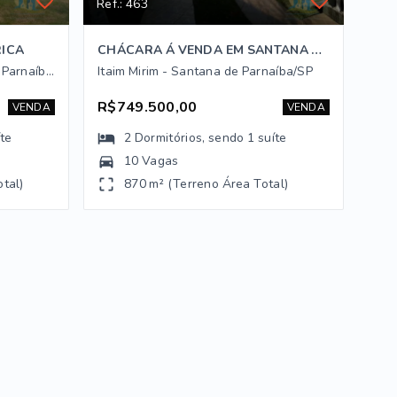
Ref.: 463
RICA
CHÁCARA Á VENDA EM SANTANA DE PARNAÍBA - SP
Parque Vila Rica - Santana de Parnaíba/SP
Itaim Mirim - Santana de Parnaíba/SP
R$749.500,00
VENDA
VENDA
íte
2
Dormitórios
, sendo
1
suíte
10 Vagas
tal)
870 m² (Terreno Área Total)