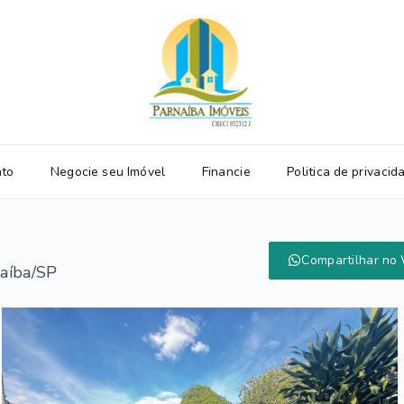
ato
Negocie seu Imóvel
Financie
Politica de privacid
Compartilhar no
naíba/SP