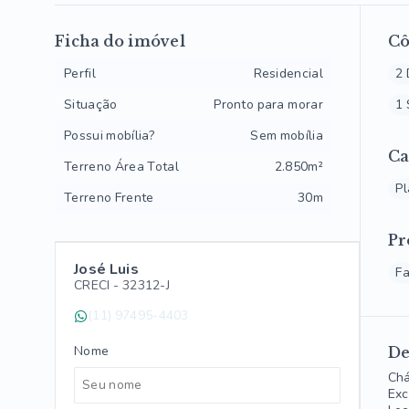
Ficha do imóvel
C
Perfil
Residencial
2 
Situação
Pronto para morar
1 
Possui mobília?
Sem mobília
Ca
Terreno Área Total
2.850m²
P
Terreno Frente
30m
Pr
José Luis
F
CRECI -
32312-J
(11) 97495-4403
Nome
De
Chá
Exc