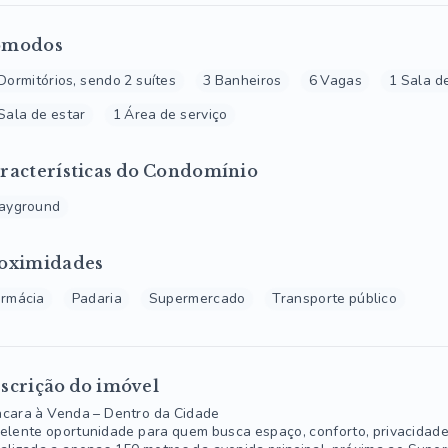
ômodos
Dormitórios, sendo 2 suítes
3 Banheiros
6 Vagas
1 Sala d
Sala de estar
1 Área de serviço
racterísticas do Condomínio
layground
oximidades
armácia
Padaria
Supermercado
Transporte público
scrição do imóvel
cara à Venda – Dentro da Cidade
elente oportunidade para quem busca espaço, conforto, privacidade 