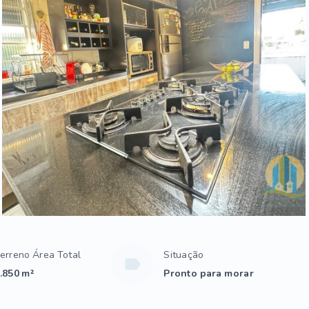
erreno Área Total
Situação
.850 m²
Pronto para morar