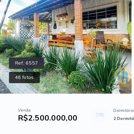
Ref.:
6557
48
fotos
Venda
Dormitóri
R$2.500.000,00
2 Dormitó