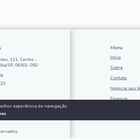
s
Menu
Início
des, 121, Centro -
íba/SP, 06501-050
Sobre
89
Contato
623
Negocie seu I
Financie
melhor experiência de navegação.
Politica de pr
ies
.
eservados