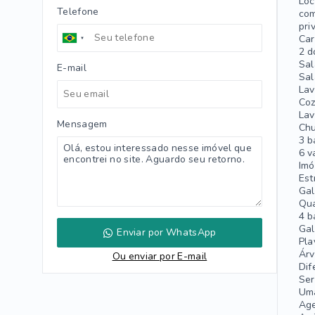
Loc
Telefone
com
pri
Car
2 d
Sal
E-mail
Sal
Lav
Coz
Lav
Mensagem
Chu
3 b
6 v
Imó
Est
Gal
Qua
4 b
Gal
Enviar por WhatsApp
Pla
Árv
Ou e
nviar por E-mail
Dif
Ser
Uma
Age