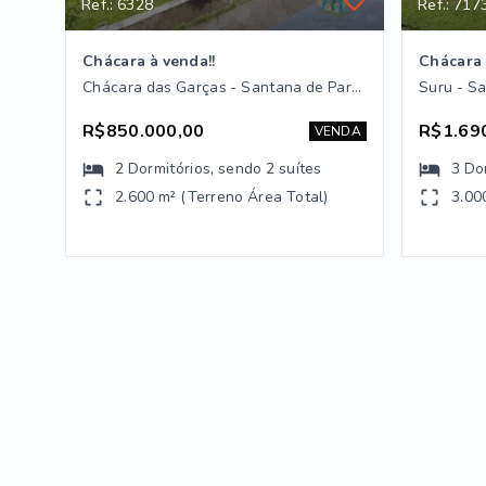
Ref.: 6328
Ref.: 717
Chácara à venda!!
Chácara 
Chácara das Garças - Santana de Parnaíba/SP
Suru - S
R$850.000,00
R$1.69
VENDA
2
Dormitórios
, sendo
2
suítes
3
Do
2.600 m² (Terreno Área Total)
3.00