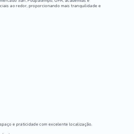
ermercado San, Poupatempo, UPA, academias e
ciais ao redor, proporcionando mais tranquilidade e
spaço e praticidade com excelente localização.