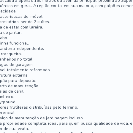
alizada a apenas 150 metros da avenida principal, próxima ao Sup
ércios em geral. A região conta, em sua maioria, com galpões comer
vacidade.
acterísticas do imóvel:
ormitórios, sendo 2 suítes.
a de estar com lareira.
a de jantar.
abo.
inha funcional.
anderia independente.
rrasqueira.
anheiros no total.
agas de garagem.
vel totalmente reformado.
rutura externa:
pão para depósito.
rto de manutenção.
aias de canil.
inheiro.
yground.
ores frutíferas distribuídas pelo terreno.
erencial:
viço de manutenção de jardinagem incluso.
 propriedade completa, ideal para quem busca qualidade de vida, e
nde sua visita.