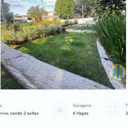
os
Garagens
T
rios, sendo 2 suítes
6 Vagas
2