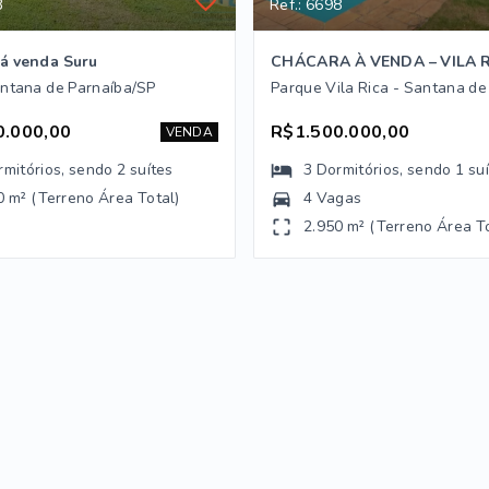
3
Ref.: 6698
á venda Suru
CHÁCARA À VENDA – VILA 
antana de Parnaíba/SP
0.000,00
R$1.500.000,00
VENDA
rmitórios
, sendo
2
suítes
3
Dormitórios
, sendo
1
su
0 m² (Terreno Área Total)
4 Vagas
2.950 m² (Terreno Área To