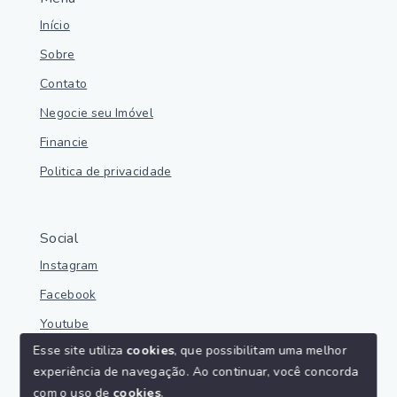
Início
Sobre
Contato
Negocie seu Imóvel
Financie
Politica de privacidade
Social
Instagram
Facebook
Youtube
Esse site utiliza
cookies
, que possibilitam uma melhor
experiência de navegação.
Ao continuar, você concorda
com o uso de
cookies
.
© Copyright 2026 - Parnaíba Imoveis - Todos os direitos