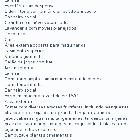
Lareira
Escritório com despensa
1 dormitório com armário embutido em cedro
Banheiro social
Cozinha com móveis planejados
Lavanderia com móveis planejados
Despensas
Canil
Área externa coberta para maquinários
Pavimento superior:
Varanda gourmet
Salão de jogos com bar
Jardim interno
Lareira
Dormitório amplo com armário embutido duplex
Dormitório infantil
Banheiro social
Forro em madeira revestido em PVC
Área externa:
Pomar com diversas árvores frutíferas, incluindo mangueiras,
abacateiro, cereja-do-rio-grande, longana, atemoia,
jabuticabeiras, guaraná, tangerineiras, limoeiros, laranjeiras,
graviola, cajá-manga, mangostim, caqui, abiu, lichia, cana-de-
açúcar e outras espécies.
Bambuzal e plantas ornamentais