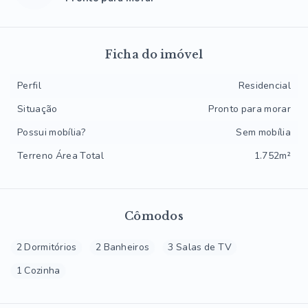
Ficha do imóvel
Perfil
Residencial
Situação
Pronto para morar
Possui mobília?
Sem mobília
Terreno Área Total
1.752m²
Cômodos
2 Dormitórios
2 Banheiros
3 Salas de TV
1 Cozinha