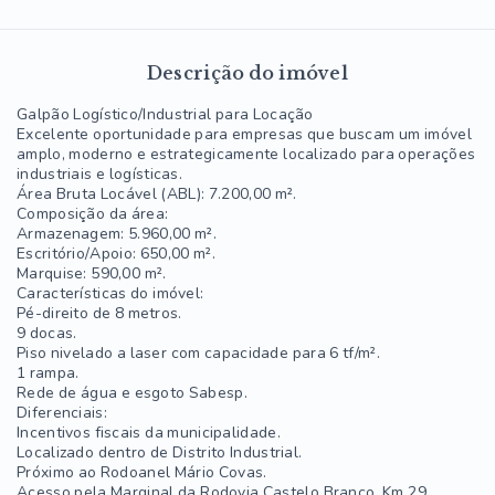
Descrição do imóvel
Galpão Logístico/Industrial para Locação
Excelente oportunidade para empresas que buscam um imóvel
amplo, moderno e estrategicamente localizado para operações
industriais e logísticas.
Área Bruta Locável (ABL): 7.200,00 m².
Composição da área:
Armazenagem: 5.960,00 m².
Escritório/Apoio: 650,00 m².
Marquise: 590,00 m².
Características do imóvel:
Pé-direito de 8 metros.
9 docas.
Piso nivelado a laser com capacidade para 6 tf/m².
1 rampa.
Rede de água e esgoto Sabesp.
Diferenciais:
Incentivos fiscais da municipalidade.
Localizado dentro de Distrito Industrial.
Próximo ao Rodoanel Mário Covas.
Acesso pela Marginal da Rodovia Castelo Branco, Km 29,