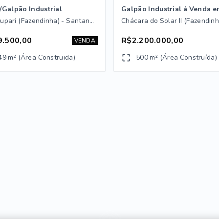
/Galpão Industrial
Jardim Jurupari (Fazendinha) - Santana de Parnaíba/SP
9.500,00
R$2.200.000,00
VENDA
49 m² (Área Construida)
500 m² (Área Construída)