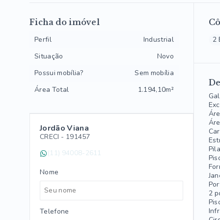
Ficha do imóvel
C
Perfil
Industrial
2 
Situação
Novo
Possui mobília?
Sem mobília
De
Área Total
1.194,10m²
Gal
Exc
Áre
Áre
Jordão Viana
Car
CRECI -
191457
Est
Pil
(11) 94008-2611
Pis
For
Nome
Jan
Por
2 p
Pis
Inf
Telefone
Cir