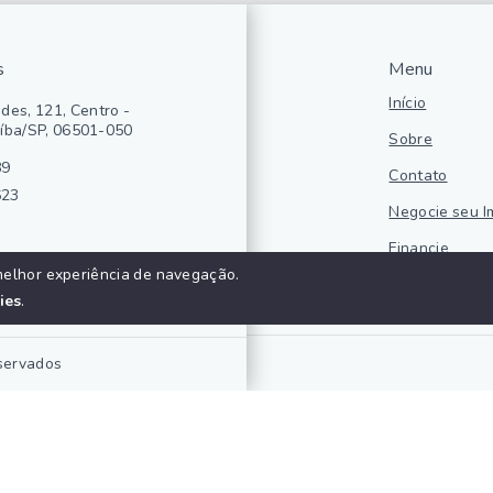
s
Menu
Início
des, 121, Centro -
íba/SP, 06501-050
Sobre
89
Contato
623
Negocie seu I
Financie
melhor experiência de navegação.
Politica de pr
ies
.
eservados