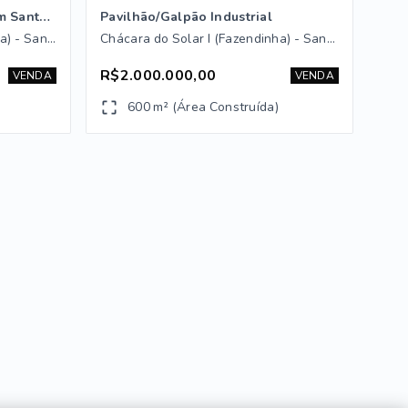
Galpão Industrial á Venda em Santana de Parnaíba/ SP
Pavilhão/Galpão Industrial
Chácara do Solar II (Fazendinha) - Santana de Parnaíba/SP
Chácara do Solar I (Fazendinha) - Santana de Parnaíba/SP
R$2.000.000,00
VENDA
VENDA
600 m² (Área Construída)