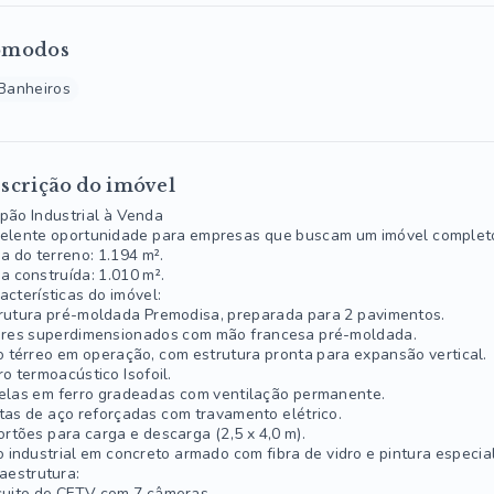
ômodos
Banheiros
scrição do imóvel
pão Industrial à Venda
elente oportunidade para empresas que buscam um imóvel completo
a do terreno: 1.194 m².
a construída: 1.010 m².
acterísticas do imóvel:
rutura pré-moldada Premodisa, preparada para 2 pavimentos.
ares superdimensionados com mão francesa pré-moldada.
o térreo em operação, com estrutura pronta para expansão vertical.
ro termoacústico Isofoil.
elas em ferro gradeadas com ventilação permanente.
tas de aço reforçadas com travamento elétrico.
ortões para carga e descarga (2,5 x 4,0 m).
o industrial em concreto armado com fibra de vidro e pintura especial
raestrutura:
cuito de CFTV com 7 câmeras.