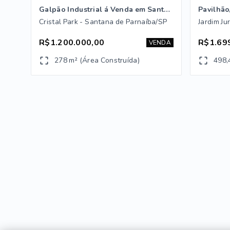
Galpão Industrial á Venda em Santana de Parnaíba / SP
Pavilhão
Cristal Park - Santana de Parnaíba/SP
R$1.200.000,00
R$1.69
VENDA
278 m² (Área Construída)
498,