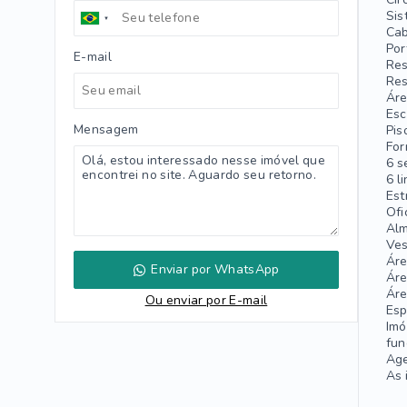
Sis
Cab
Por
E-mail
Res
Res
Áre
Esc
Mensagem
Pis
For
6 s
6 l
Est
Ofi
Alm
Ves
Áre
Enviar por WhatsApp
Áre
Áre
Ou e
nviar por E-mail
Esp
Imó
fun
Age
As 