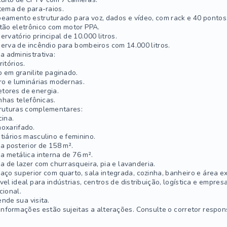
tema de para-raios.
eamento estruturado para voz, dados e vídeo, com rack e 40 pontos
tão eletrônico com motor PPA.
ervatório principal de 10.000 litros.
erva de incêndio para bombeiros com 14.000 litros.
a administrativa:
ritórios.
o em granilite paginado.
ro e luminárias modernas.
etores de energia.
inhas telefônicas.
ruturas complementares:
cina.
oxarifado.
tiários masculino e feminino.
a posterior de 158 m².
a metálica interna de 76 m².
a de lazer com churrasqueira, pia e lavanderia.
aço superior com quarto, sala integrada, cozinha, banheiro e área e
vel ideal para indústrias, centros de distribuição, logística e empr
cional.
nde sua visita.
informações estão sujeitas a alterações. Consulte o corretor respon