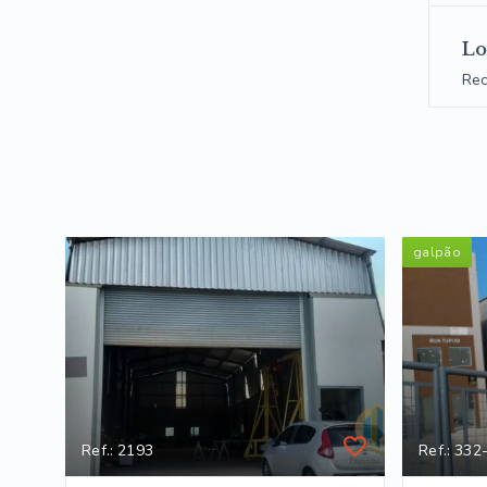
Lo
Rec
galpão
Ref.: 2193
Ref.: 332