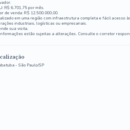
vador.
U: R$ 6.701,75 por mês.
or de venda: R$ 12.500.000,00.
alizado em uma região com infraestrutura completa e fácil acesso às
rações industriais, logísticas ou empresariais.
nde sua visita.
informações estão sujeitas a alterações. Consulte o corretor respon
calização
ubatuba - São Paulo/SP