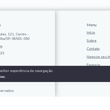
s
Menu
Início
des, 121, Centro -
íba/SP, 06501-050
Sobre
89
Contato
623
Negocie seu I
Financie
melhor experiência de navegação.
Politica de pr
ies
.
eservados