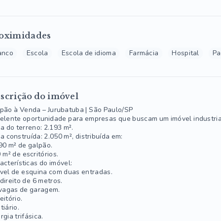
oximidades
anco
Escola
Escola de idioma
Farmácia
Hospital
Pa
scrição do imóvel
pão à Venda – Jurubatuba | São Paulo/SP
elente oportunidade para empresas que buscam um imóvel industrial
a do terreno: 2.193 m².
a construída: 2.050 m², distribuída em:
90 m² de galpão.
 m² de escritórios.
acterísticas do imóvel:
vel de esquina com duas entradas.
direito de 6 metros.
vagas de garagem.
eitório.
tiário.
rgia trifásica.