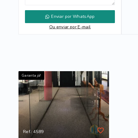
Enviar por WhatsApp
Ou e
nviar por E-mail
Garanta já!
Ref.: 4589