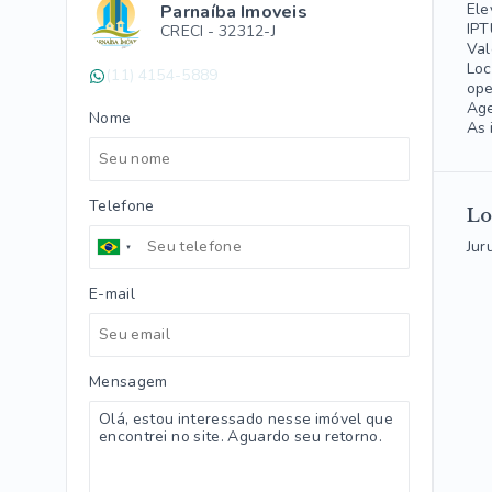
Ele
Parnaíba Imoveis
IPT
CRECI -
32312-J
Val
Loc
(11) 4154-5889
ope
Age
Nome
As 
Telefone
Lo
Jur
E-mail
Mensagem