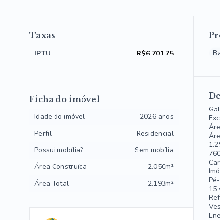
Taxas
Pr
B
IPTU
R$6.701,75
De
Ficha do imóvel
Gal
Idade do imóvel
2026 anos
Exc
Áre
Perfil
Residencial
Áre
1.2
Possui mobília?
Sem mobília
760
Car
Área Construída
2.050m²
Imó
Pé-
Área Total
2.193m²
15 
Ref
Ves
Ene