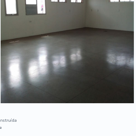
nstruída
²