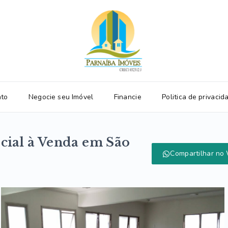
ato
Negocie seu Imóvel
Financie
Politica de privacid
cial à Venda em São
Compartilhar no