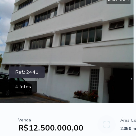
Ref.:
2441
4
fotos
Venda
Área Co
R$12.500.000,00
2.050 m