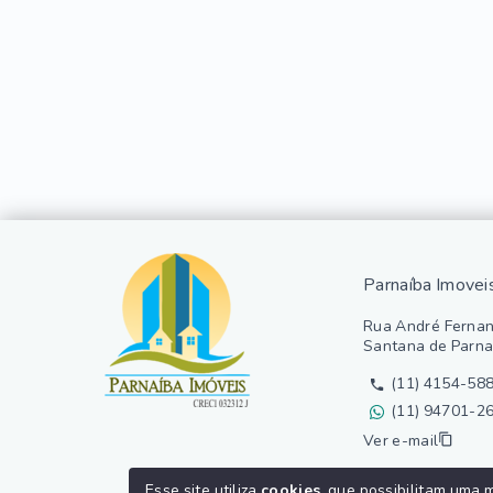
Parnaíba Imovei
Rua André Fernan
Santana de Parna
(11) 4154-58
(11) 94701-2
Ver e-mail
Esse site utiliza
cookies
, que possibilitam uma 