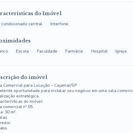
racterísticas do Imóvel
 condicionado central
Interfone
oximidades
anco
Escola
Faculdade
Farmácia
Hospital
Igreja
scrição do imóvel
a Comercial para Locação – Cajamar/SP
elente oportunidade para instalar seu negócio em uma sala comercia
alização estratégica.
acterísticas do imóvel:
a comercial nº 05.
a: 30 m².
alas.
redor.
abo.