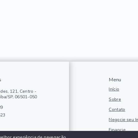
s
Menu
Início
des, 121, Centro -
íba/SP, 06501-050
Sobre
89
Contato
623
Negocie seu I
Financie
melhor experiência de navegação.