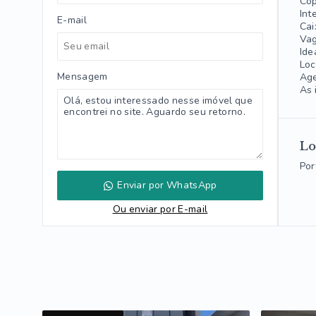
Cop
Int
E-mail
Cai
Vag
Ide
Loc
Mensagem
Age
As 
Lo
Por
Enviar por WhatsApp
Ou e
nviar por E-mail