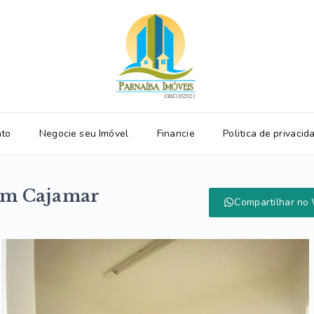
ato
Negocie seu Imóvel
Financie
Politica de privacid
 em Cajamar
Compartilhar no