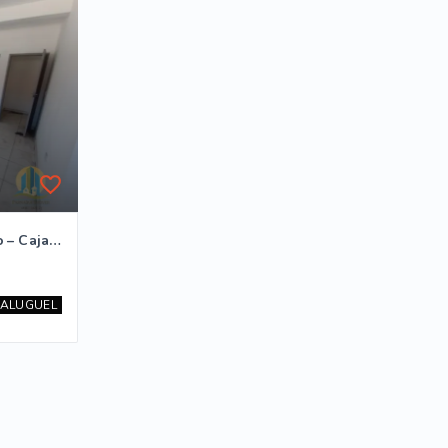
Sala Comercial para Locação – Cajamar/SP
ALUGUEL