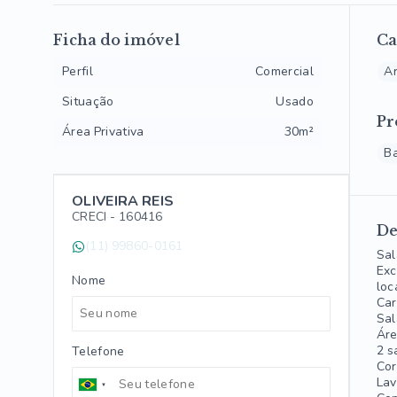
Ficha do imóvel
Ca
Perfil
Comercial
Ar
Situação
Usado
Pr
Área Privativa
30m²
B
OLIVEIRA REIS
CRECI -
160416
De
(11) 99860-0161
Sal
Exc
Nome
loc
Car
Sal
Áre
2 s
Telefone
Cor
Lav