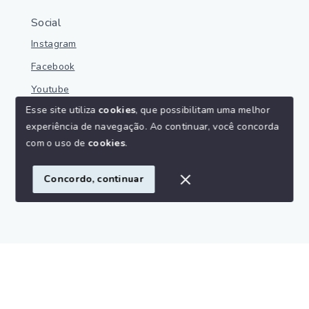
Social
Instagram
Facebook
Youtube
Esse site utiliza
cookies
, que possibilitam uma melhor
experiência de navegação.
Ao continuar, você concorda
com o uso de
cookies
.
© Copyright 2026 - Parnaíba Imoveis - Todos os direitos
reservados
Concordo, continuar
SITE PARA IMOBILIARIA
Início
Histórico
Favoritos