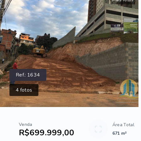
Ref.:
1634
4
fotos
Venda
Área Total
R$699.999,00
671 m²