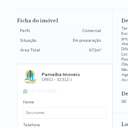
Ficha do imóvel
De
Ter
Perfil
Comercial
Exc
pro
Situação
Em preparação
Áre
Dif
Área Total
671m²
Loc
Pos
Óti
Ide
Parnaíba Imoveis
Age
CRECI -
32312-J
As 
(11) 4154-5889
De
00
Nome
Lo
Telefone