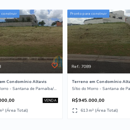
 construir
Pronto para construir
8
Ref.: 7089
em Condomínio Altavis
Terreno em Condomínio Alta
Sítio do Morro - Santana de Parnaíba/SP
000,00
R$945.000,00
VENDA
m² (Área Total)
613 m² (Área Total)