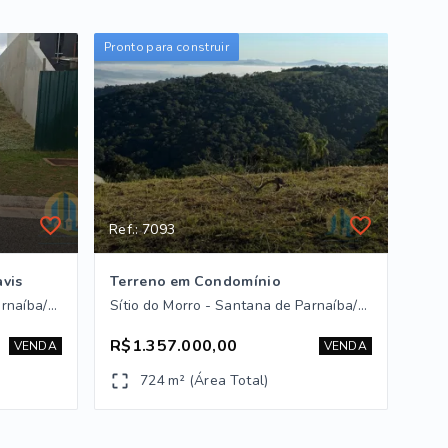
Pronto para construir
Ref.: 7093
vis
Terreno em Condomínio
Sítio do Morro - Santana de Parnaíba/SP
Sítio do Morro - Santana de Parnaíba/SP
R$1.357.000,00
VENDA
VENDA
724 m² (Área Total)