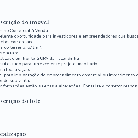
scrição do imóvel
reno Comercial à Venda
elente oportunidade para investidores e empreendedores que busc
jetos comerciais.
a do terreno: 671 m².
erenciais:
alizado em frente à UPA da Fazendinha.
sui estudo para um excelente projeto imobiliário.
ma localização.
al para implantação de empreendimento comercial ou investimento e
nde sua visita.
informações estão sujeitas a alterações. Consulte o corretor respon
scrição do lote
calização