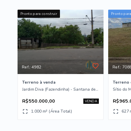
Pronto para construir
Pronto para
Ref.: 4982
Ref.: 708
Terreno à venda
Terreno 
Jardim Diva (Fazendinha) - Santana de Parnaíba/SP
R$550.000,00
R$965.
VENDA
1.000 m² (Área Total)
627 