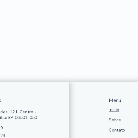
s
Menu
Início
des, 121, Centro -
íba/SP, 06501-050
Sobre
89
Contato
623