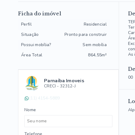
Ficha do imóvel
De
TE
Perfil
Residencial
Ter
Car
Situação
Pronto para construir
Áre
Exc
Possui mobília?
Sem mobília
con
As 
Área Total
864,55m²
De
00
Parnaíba Imoveis
CRECI -
32312-J
(11) 4154-5889
Lo
Nome
Alp
Telefone