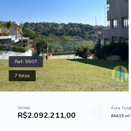
Ref.:
5507
7
fotos
Venda
Área Tota
R$2.092.211,00
864,55 m²