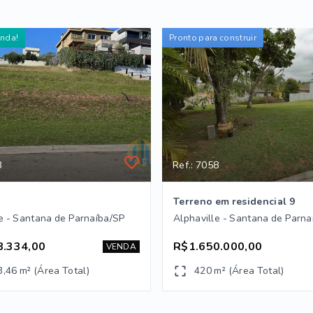
enda!
Pronto para construir
3
Ref.: 7058
Terreno em residencial 9
e - Santana de Parnaíba/SP
Alphaville - Santana de Parna
8.334,00
R$1.650.000,00
VENDA
3,46 m² (Área Total)
420 m² (Área Total)