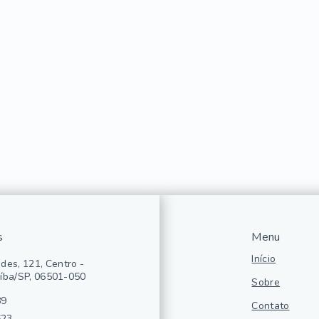
s
Menu
Início
des, 121, Centro -
íba/SP, 06501-050
Sobre
89
Contato
623