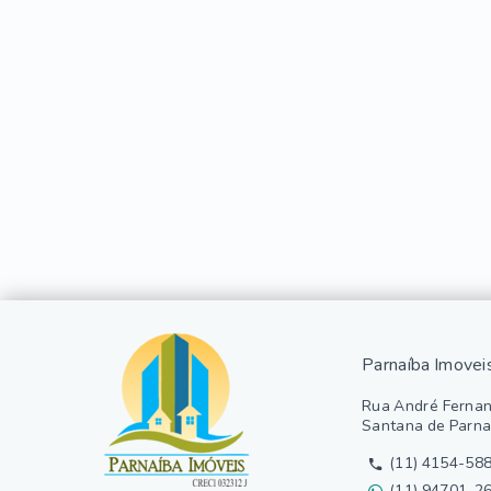
Parnaíba Imovei
Rua André Fernan
Santana de Parna
(11) 4154-58
(11) 94701-2