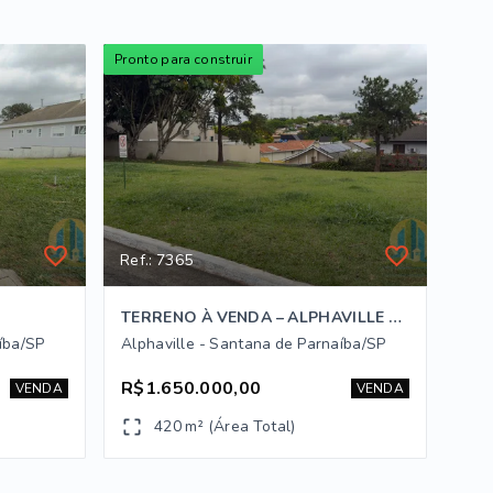
Pronto para construir
Ref.: 7365
TERRENO À VENDA – ALPHAVILLE RESIDENCIAL 9 | SANTANA DE PARNAÍBA
íba/SP
Alphaville - Santana de Parnaíba/SP
R$1.650.000,00
VENDA
VENDA
420 m² (Área Total)