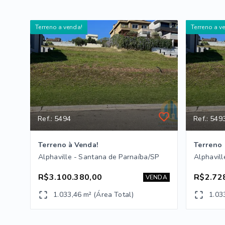
Terreno a venda!
Terreno a v
Ref.: 5494
Ref.: 549
Terreno à Venda!
Terreno
Alphaville - Santana de Parnaíba/SP
Alphavill
R$3.100.380,00
R$2.72
VENDA
1.033,46 m² (Área Total)
1.03