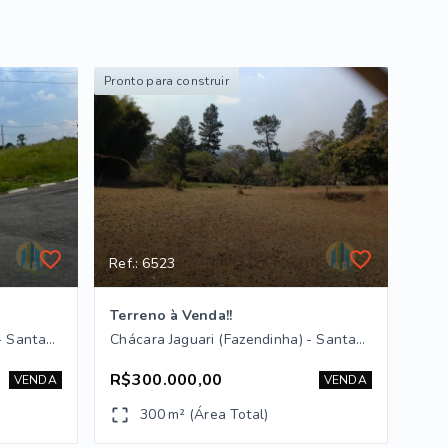
Pronto para construir
Ref.: 6523
Terreno à Venda!!
Chácara Jaguari (Fazendinha) - Santana de Parnaíba/SP
Chácara Jaguari (Fazendinha) - Santana de Parnaíba/SP
R$300.000,00
VENDA
VENDA
300 m² (Área Total)