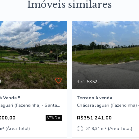
Imóveis similares
8
Ref.: 5352
á Venda !!
Terreno à venda
Chácara Jaguari (Fazendinha) - Santana de Parnaíba/SP
000,00
R$351.241,00
VENDA
m² (Área Total)
319,31 m² (Área Total)