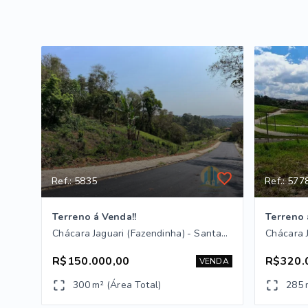
Ref.: 5835
Ref.: 577
Terreno á Venda!!
Terreno 
Chácara Jaguari (Fazendinha) - Santana de Parnaíba/SP
R$150.000,00
R$320.
VENDA
300 m² (Área Total)
285 