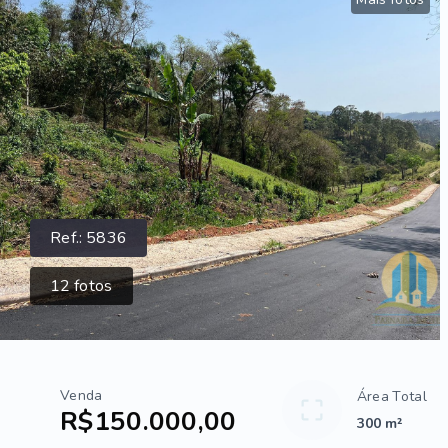
Ref.:
5836
12
fotos
Venda
Área Total
R$150.000,00
300 m²