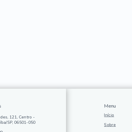
s
Menu
Início
des, 121, Centro -
íba/SP, 06501-050
Sobre