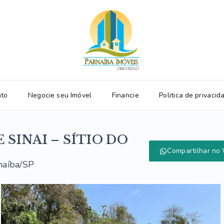
ato
Negocie seu Imóvel
Financie
Politica de privacid
SINAI – SÍTIO DO
Compartilhar no
naíba/SP