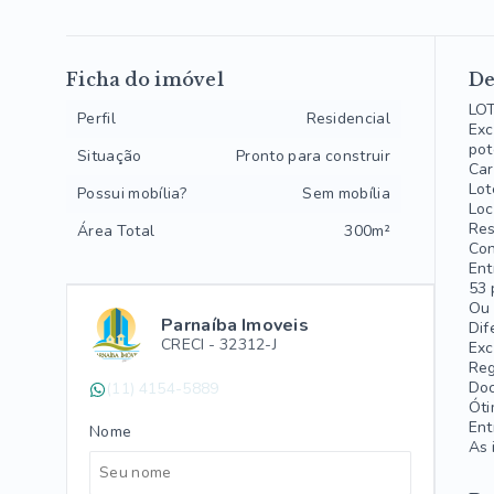
Ficha do imóvel
De
LO
Perfil
Residencial
Exc
pot
Situação
Pronto para construir
Car
Lot
Possui mobília?
Sem mobília
Loc
Res
Área Total
300m²
Con
Ent
53 
Ou 
Parnaíba Imoveis
Dif
CRECI -
32312-J
Exc
Reg
Doc
(11) 4154-5889
Óti
Ent
Nome
As 