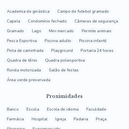
Academia de ginástica
Campo de futebol gramado
Capela
Condomínio fechado
Câmeras de segurança
Gramado
Lago
Mini mercado
Permite animais
Pesca Esportiva
Piscina adulto
Piscina infantil
Pista de caminhada
Playground
Portaria 24 horas
Quadra de tênis
Quadra poliesportiva
Ronda motorizada
Salão de festas
Área verde preservada
Proximidades
Banco
Escola
Escola de idioma
Faculdade
Farmácia
Hospital
Igreja
Padaria
Praça
Shopping
Supermercado