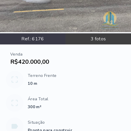
Ref.:
6176
3
fotos
Venda
R$420.000,00
Terreno Frente
10 m
Área Total
300 m²
Situação
Pronto para construir