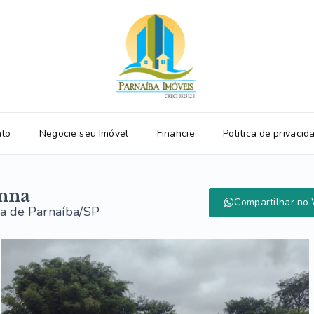
ato
Negocie seu Imóvel
Financie
Politica de privacid
nna
Compartilhar no
na de Parnaíba/SP