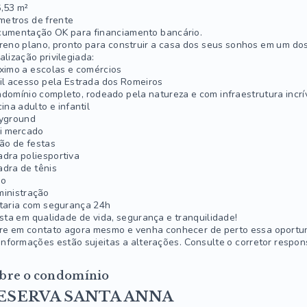
,53 m²
metros de frente
umentação OK para financiamento bancário.
reno plano, pronto para construir a casa dos seus sonhos em um do
alização privilegiada:
ximo a escolas e comércios
il acesso pela Estrada dos Romeiros
domínio completo, rodeado pela natureza e com infraestrutura incrív
cina adulto e infantil
yground
i mercado
ão de festas
dra poliesportiva
dra de tênis
go
inistração
taria com segurança 24h
ista em qualidade de vida, segurança e tranquilidade!
re em contato agora mesmo e venha conhecer de perto essa oportun
informações estão sujeitas a alterações. Consulte o corretor respon
bre o condomínio
ESERVA SANTA ANNA