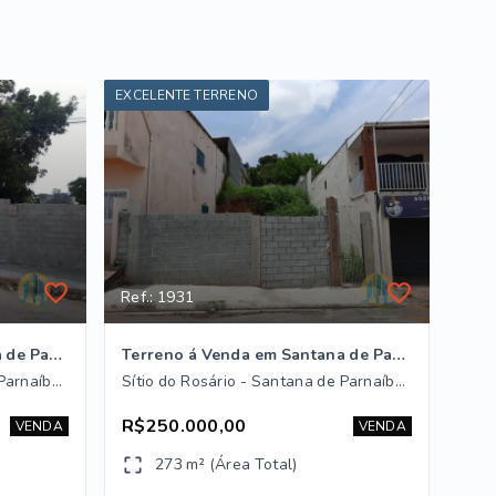
EXCELENTE TERRENO
Ref.: 1931
Terreno à Venda em Santana de Parnaíba
Terreno á Venda em Santana de Parnaíba / SP.
Sítio do Rosário - Santana de Parnaíba/SP
Sítio do Rosário - Santana de Parnaíba/SP
R$250.000,00
VENDA
VENDA
273 m² (Área Total)