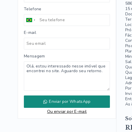
586
15 
Telefone
Doc
Ter
Loc
Pró
E-mail
Fác
Con
Pis
Pla
Mensagem
Min
Sal
Qua
Qua
La
Adm
Por
Inv
Ent
Enviar por WhatsApp
As 
Ou e
nviar por E-mail
So
R