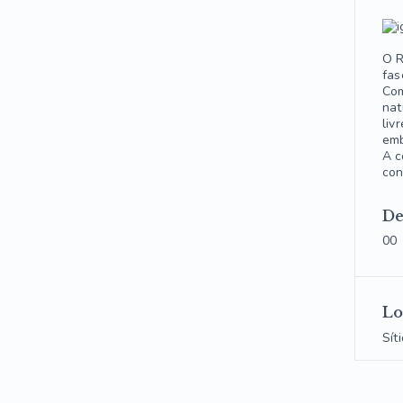
O R
fas
Com
nat
liv
emb
A c
con
De
00
Lo
Sít