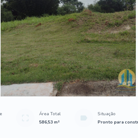
te
Área Total
Situação
586,53 m²
Pronto para constr