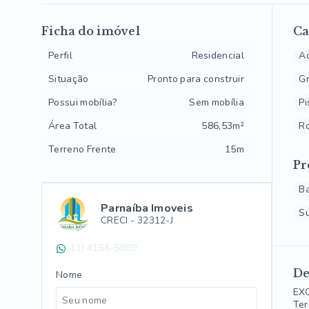
Ficha do imóvel
Ca
Perfil
Residencial
Ac
Situação
Pronto para construir
G
Possui mobília?
Sem mobília
Pi
Área Total
586,53m²
R
Terreno Frente
15m
Pr
B
Parnaíba Imoveis
S
CRECI -
32312-J
(11) 4154-5889
De
Nome
EX
Ter