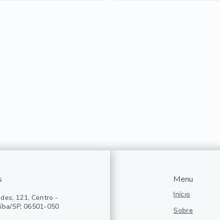
s
Menu
Início
des, 121, Centro -
íba/SP, 06501-050
Sobre