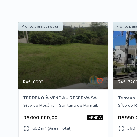
Pronto para construir
Pronto para
Ref.: 6699
Ref.: 720
TERRENO À VENDA – RESERVA SANTA ANA | SANTANA DE PARNAÍBA
Sítio do Rosário - Santana de Parnaíba/SP
R$600.000,00
R$550.
VENDA
602 m² (Área Total)
360 