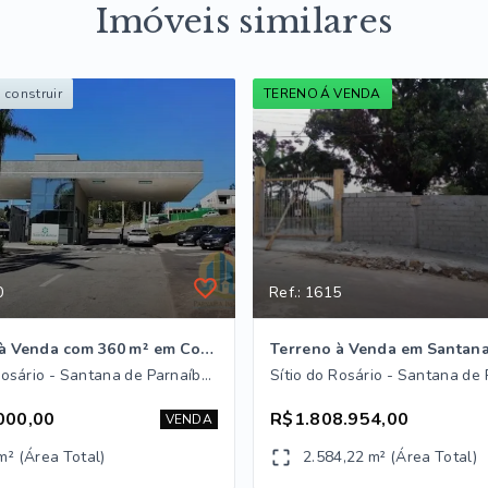
Imóveis similares
 construir
TERENO Á VENDA
0
Ref.: 1615
Terreno à Venda com 360 m² em Condomínio de Alto Padrão – Reserva Santa Anna Outras variações:
Sítio do Rosário - Santana de Parnaíba/SP
000,00
R$1.808.954,00
VENDA
m² (Área Total)
2.584,22 m² (Área Total)