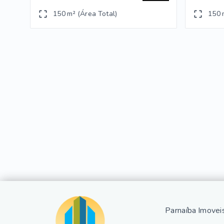
150 m² (Área Total)
150 
Parnaíba Imovei