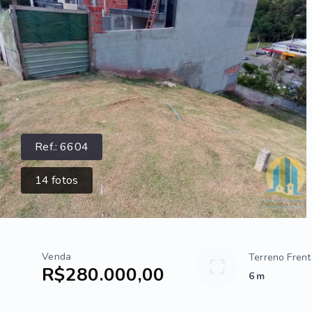
Ref.:
6604
14
fotos
Venda
Terreno Fren
R$280.000,00
6 m