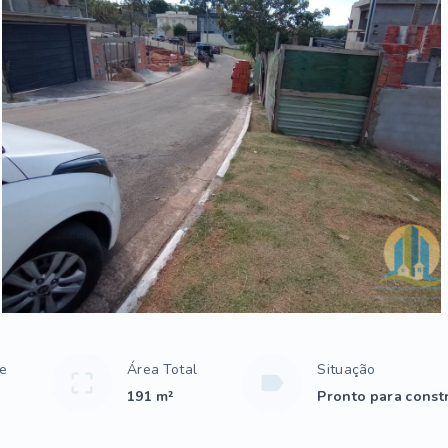
te
Área Total
Situação
191 m²
Pronto para constr