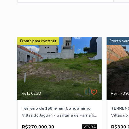
Pronto para construir
Pronto para
Ref.: 6238
Ref.: 739
Terreno de ​150m² em Condomínio
Villas do Jaguari - Santana de Parnaíba/SP
R$270.000,00
R$300.
VENDA