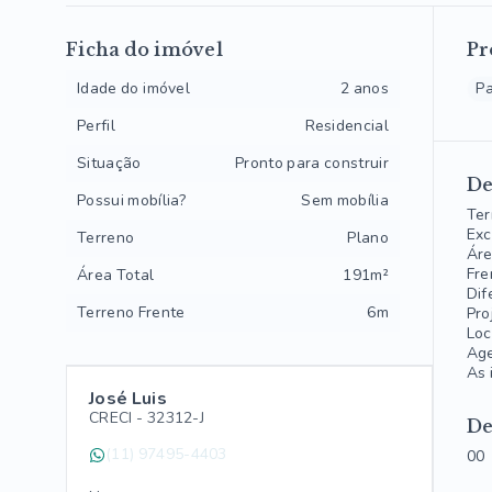
Ficha do imóvel
Pr
Idade do imóvel
2 anos
Pa
Perfil
Residencial
Situação
Pronto para construir
De
Possui mobília?
Sem mobília
Ter
Exc
Terreno
Plano
Áre
Fre
Área Total
191m²
Dif
Terreno Frente
6m
Pro
Loc
Age
As 
José Luis
CRECI -
32312-J
De
(11) 97495-4403
00