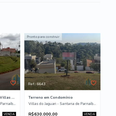
Pronto para construir
Ref.: 6643
Terreno em Condomínio em Villas do Jaguari, Santana de Parnaíba/SP
Terreno em Condomínio
Villas do Jaguari - Santana de Parnaíba/SP
Villas do Jaguari - Santana de Parnaíba/SP
R$630.000,00
VENDA
VENDA