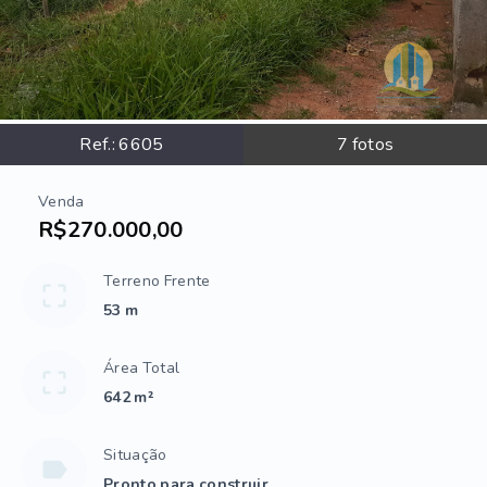
Ref.:
6605
7
fotos
Venda
R$270.000,00
Terreno Frente
53 m
Área Total
642 m²
Situação
Pronto para construir