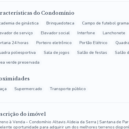
racterísticas do Condomínio
ademia de ginástica
Brinquedoteca
Campo de futebol gram
evador de serviço
Elevador social
Interfone
Lanchonete
rtaria 24 horas
Porteiro eletrônico
Portão Elétrico
Quadra
adra poliesportiva
Sala de jogos
Salão de festas
Salão d
ea verde preservada
oximidades
raça
Supermercado
Transporte público
scrição do imóvel
reno à Venda – Condomínio Altavis Aldeia da Serra | Santana de Pa
elente oportunidade para adquirir um dos melhores terrenos disponí