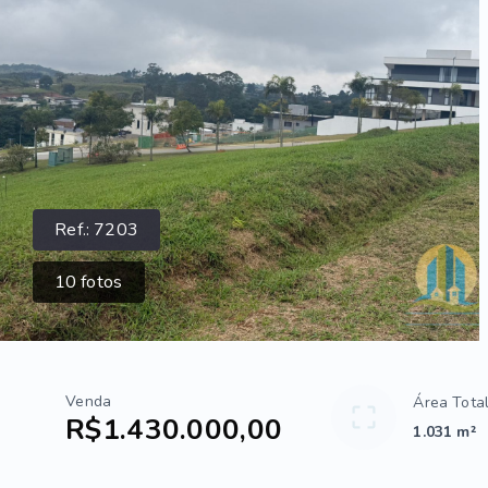
Ref.:
7203
10
fotos
Venda
Área Tota
R$1.430.000,00
1.031 m²