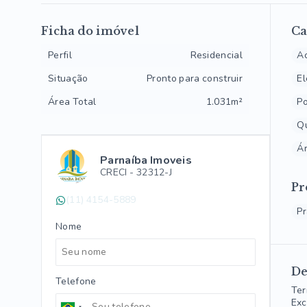
Ficha do imóvel
Ca
Perfil
Residencial
Ac
Situação
Pronto para construir
El
Área Total
1.031m²
Po
Qu
Ár
Parnaíba Imoveis
CRECI -
32312-J
Pr
(11) 4154-5889
P
Nome
De
Telefone
Ter
Exc