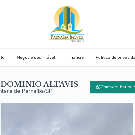
ato
Negocie seu Imóvel
Financie
Politica de privacid
DOMINIO ALTAVIS
Compartilhar no
antana de Parnaíba/SP