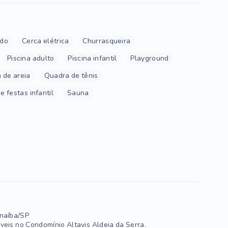
ado
Cerca elétrica
Churrasqueira
Piscina adulto
Piscina infantil
Playground
 de areia
Quadra de tênis
e festas infantil
Sauna
rnaíba/SP
veis no Condomínio Altavis Aldeia da Serra.