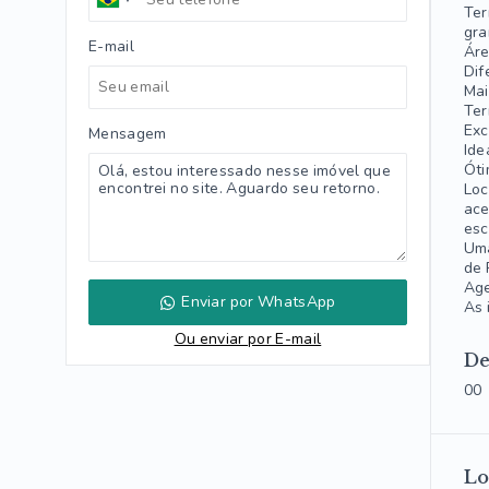
Ter
gra
E-mail
Áre
Dif
Mai
Ter
Exc
Mensagem
Ide
Óti
Loc
ace
esc
Uma
de 
Age
Enviar por WhatsApp
As 
Ou e
nviar por E-mail
De
00
Lo