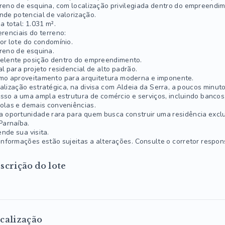
reno de esquina, com localização privilegiada dentro do empreendi
nde potencial de valorização.
a total: 1.031 m².
erenciais do terreno:
or lote do condomínio.
reno de esquina.
elente posição dentro do empreendimento.
al para projeto residencial de alto padrão.
mo aproveitamento para arquitetura moderna e imponente.
alização estratégica, na divisa com Aldeia da Serra, a poucos minut
sso a uma ampla estrutura de comércio e serviços, incluindo bancos,
olas e demais conveniências.
 oportunidade rara para quem busca construir uma residência excl
Parnaíba.
nde sua visita.
informações estão sujeitas a alterações. Consulte o corretor respon
scrição do lote
calização